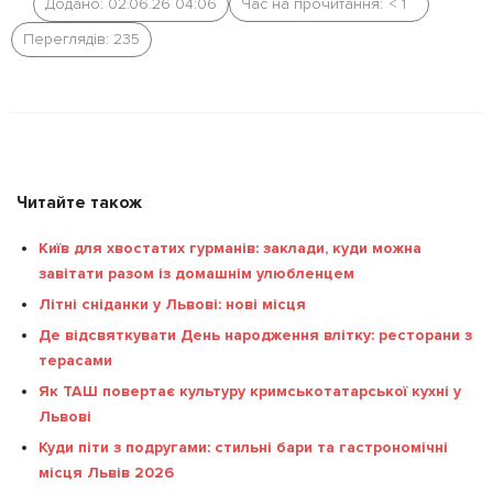
Додано: 02.06.26 04:06
Час на прочитання:
< 1
Переглядів: 235
Читайте також
Київ для хвостатих гурманів: заклади, куди можна
завітати разом із домашнім улюбленцем
Літні сніданки у Львові: нові місця
Де відсвяткувати День народження влітку: ресторани з
терасами
Як ТАШ повертає культуру кримськотатарської кухні у
Львові
Куди піти з подругами: стильні бари та гастрономічні
місця Львів 2026