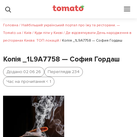
Головна
/
Найбільший український портал про їжу та ресторани. —
Tomato.ua
/
Київ
/
Куди піти у Києві
/
Де відсвяткувати День народження в
ресторанах Києва: ТОП локацій
/
Копія _1L9A7758 — София Гордаш
Копія _1L9A7758 — София Гордаш
Додано:
02.06.26
Переглядів:
234
Час на прочитання:
< 1