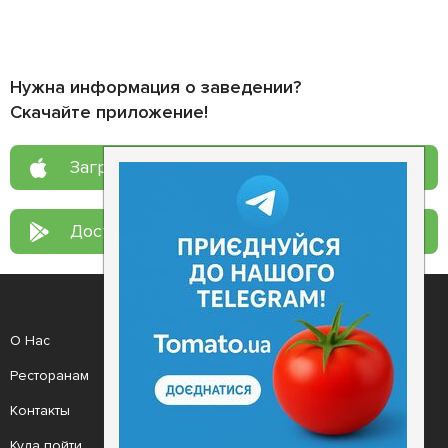
Нужна информация о заведении?
Скачайте приложение!
Загрузите в
App Store
Доступно в
Google Play
О Нас
Рецепт дня
Ресторанам
Новости
Контакты
Анонсы
Куда пойти
Здоровье