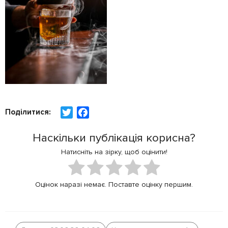
Поділитися:
T
F
w
a
Наскільки публікація корисна?
i
c
t
e
Натисніть на зірку, щоб оцінити!
t
b
e
o
Оцінок наразі немає. Поставте оцінку першим.
r
o
k