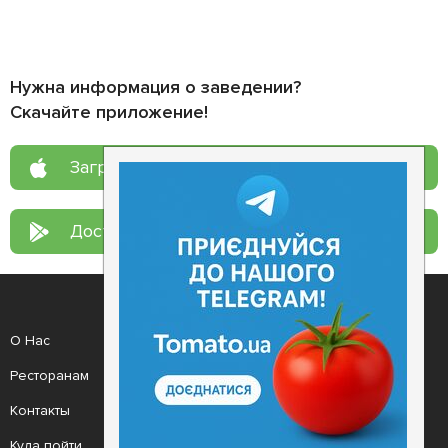
Нужна информация о заведении?
Скачайте приложение!
Загрузите в
App Store
Доступно в
Google Play
О Нас
Рецепт дня
Ресторанам
Новости
Контакты
Анонсы
Куда пойти
Здоровье