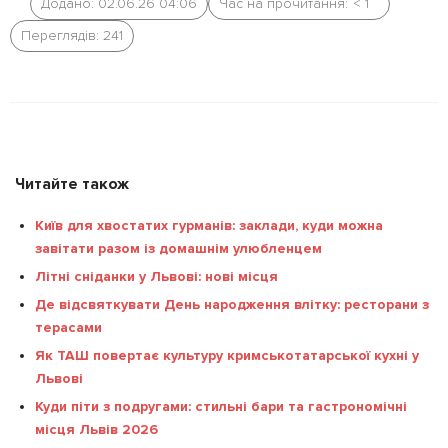
Додано: 02.06.26 04:06
Час на прочитання:
< 1
Переглядів: 241
Читайте також
Київ для хвостатих гурманів: заклади, куди можна
завітати разом із домашнім улюбленцем
Літні сніданки у Львові: нові місця
Де відсвяткувати День народження влітку: ресторани з
терасами
Як ТАШ повертає культуру кримськотатарської кухні у
Львові
Куди піти з подругами: стильні бари та гастрономічні
місця Львів 2026