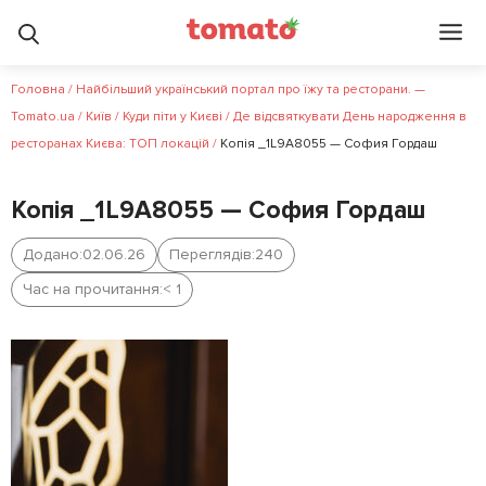
Головна
/
Найбільший український портал про їжу та ресторани. —
Tomato.ua
/
Київ
/
Куди піти у Києві
/
Де відсвяткувати День народження в
ресторанах Києва: ТОП локацій
/
Копія _1L9A8055 — София Гордаш
Копія _1L9A8055 — София Гордаш
Додано:
02.06.26
Переглядів:
240
Час на прочитання:
< 1