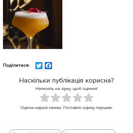
Поділитися:
T
F
w
a
Наскільки публікація корисна?
i
c
t
e
Натисніть на зірку, щоб оцінити!
t
b
e
o
Оцінок наразі немає. Поставте оцінку першим.
r
o
k