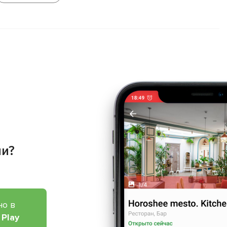
ии?
но в
 Play