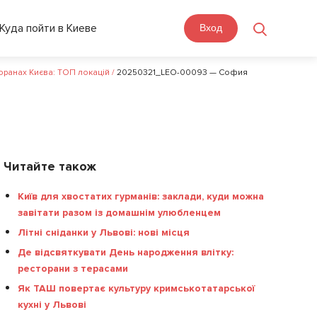
Куда пойти в Киеве
Вход
оранах Києва: ТОП локацій
/
20250321_LEO-00093 — София
Читайте також
Київ для хвостатих гурманів: заклади, куди можна
завітати разом із домашнім улюбленцем
Літні сніданки у Львові: нові місця
Де відсвяткувати День народження влітку:
ресторани з терасами
Як ТАШ повертає культуру кримськотатарської
кухні у Львові