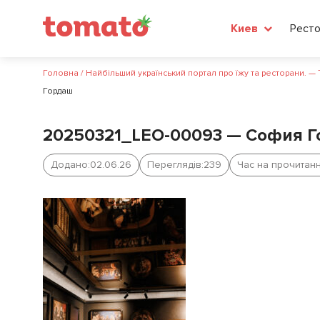
Рест
Киев
Головна
/
Найбільший український портал про їжу та ресторани. —
Гордаш
20250321_LEO-00093 — София 
Додано:
02.06.26
Переглядів:
239
Час на прочитанн