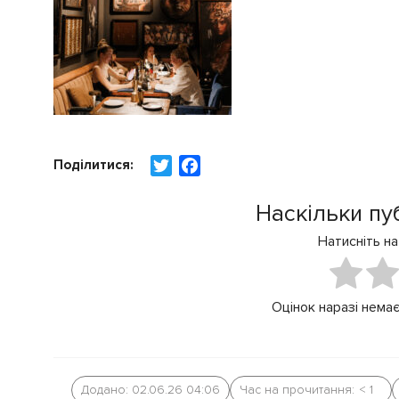
Поділитися:
T
F
w
a
i
c
Наскільки пу
t
e
Натисніть на
t
b
e
o
r
o
Оцінок наразі немає
k
Додано: 02.06.26 04:06
Час на прочитання:
< 1