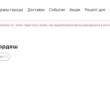
ораны города
Доставки
События
Акции
Рецепт дня
 Tomato.ua
/
Київ
/
Куди піти у Києві
/
Де відсвяткувати День народження в рест
Гордаш
я:
< 1