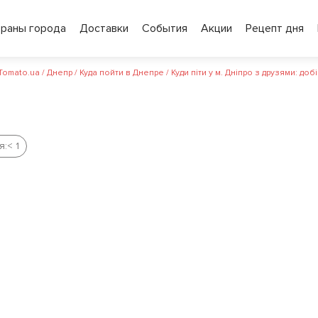
ораны города
Доставки
События
Акции
Рецепт дня
 Tomato.ua
/
Днепр
/
Куда пойти в Днепре
/
Куди піти у м. Дніпро з друзями: до
я:
< 1