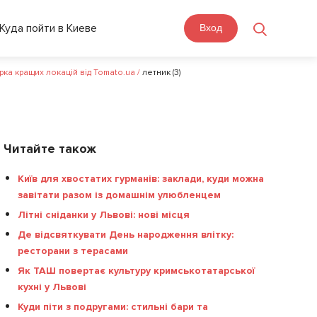
Куда пойти в Киеве
Вход
бірка кращих локацій від Tomato.ua
/
летник (3)
Читайте також
Київ для хвостатих гурманів: заклади, куди можна
завітати разом із домашнім улюбленцем
Літні сніданки у Львові: нові місця
Де відсвяткувати День народження влітку:
ресторани з терасами
Як ТАШ повертає культуру кримськотатарської
кухні у Львові
Куди піти з подругами: стильні бари та