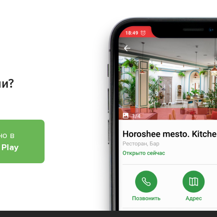
ии?
но в
 Play