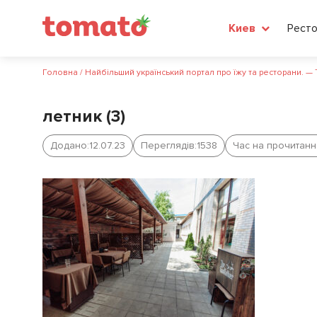
Рест
Киев
Головна
/
Найбільший український портал про їжу та ресторани. —
летник (3)
Додано:
12.07.23
Переглядів:
1538
Час на прочитанн