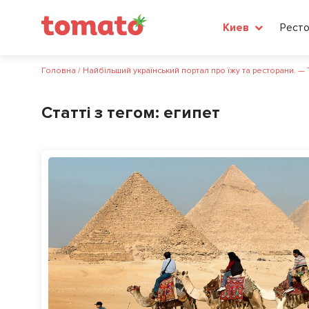
Рест
Киев
Головна
/
Найбільший український портал про їжу та ресторани. —
Статті з тегом:
египет