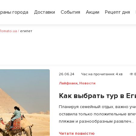
ораны города
Доставки
События
Акции
Рецепт дня
 Tomato.ua
/
египет
26.06.24
Час на прочитання:
4
хв
8
Лайфхаки
,
Новости
Как выбрать тур в Ег
Планируя семейный отдых, важно учи
оставила только положительные впе
пляжам и разнообразным развлеч...
Читати повністю