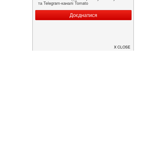
Нужна информация о заведении?
Скачайте приложение!
Загрузите в
App Store
Доступно в
Google Play
О Нас
Рецепт дня