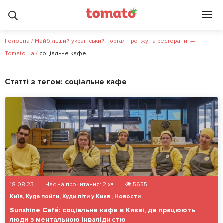
Головна
/
Найбільший український портал про їжу та ресторани. —
Tomato.ua
/
соціальне кафе
Статті з тегом:
соціальне кафе
18.08.23
Час на прочитання:
2
хв
5655
Київ
,
Куда пойти
,
Куди піти у Києві
,
Новости
Sunshine Café: соціальне кафе в Києві, де працюють
люди з ментальною інвалідністю