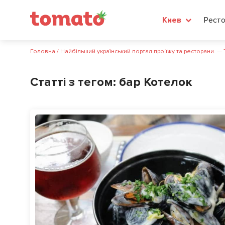
Рест
Киев
Головна
/
Найбільший український портал про їжу та ресторани. —
Статті з тегом:
бар Котелок