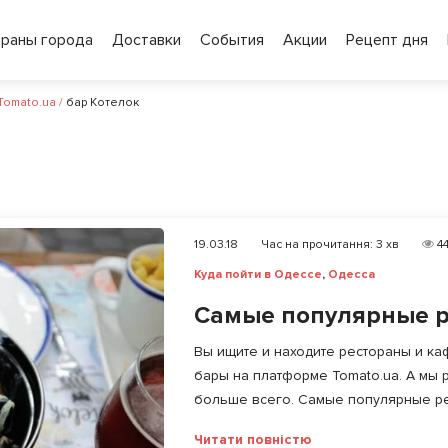
ораны города
Доставки
События
Акции
Рецепт дня
 Tomato.ua
/
бар Котелок
19.03.18
Час на прочитання:
3
хв
44
Куда пойти в Одессе
,
Одесса
Самые популярные р
Вы ищите и находите рестораны и ка
бары на платформе Tomato.ua. А мы 
больше всего. Самые популярные рес
Читати повністю