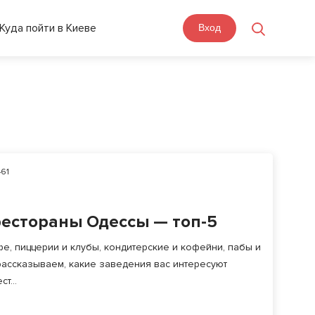
Куда пойти в Киеве
Вход
61
естораны Одессы — топ-5
фе, пиццерии и клубы, кондитерские и кофейни, пабы и
рассказываем, какие заведения вас интересуют
т...