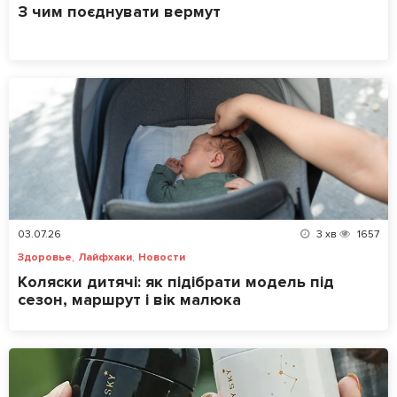
З чим поєднувати вермут
03.07.26
3
хв
1657
,
,
Здоровье
Лайфхаки
Новости
Коляски дитячі: як підібрати модель під
сезон, маршрут і вік малюка