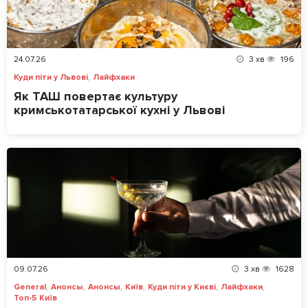
24.07.26
3
хв
196
,
Куди піти у Львові
Лайфхаки
Як ТАШ повертає культуру
кримськотатарської кухні у Львові
09.07.26
3
хв
1628
,
,
,
,
,
,
General
Анонсы
Анонсы
Київ
Куди піти у Києві
Лайфхаки
Топ-5 Київ