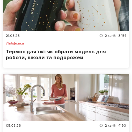
21.05.26
2
хв
3454
Лайфхаки
Термос для їжі: як обрати модель для
роботи, школи та подорожей
05.05.26
2
хв
4190