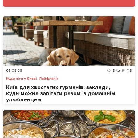
03.08.26
3
хв
116
,
Куди піти у Києві
Лайфхаки
Київ для хвостатих гурманів: заклади,
куди можна завітати разом із домашнім
улюбленцем