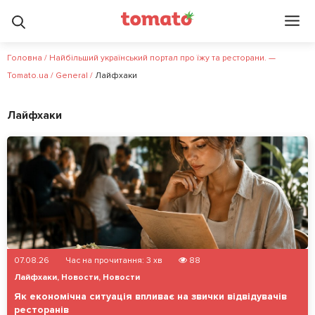
Головна
/
Найбільший український портал про їжу та ресторани. —
Tomato.ua
/
General
/
Лайфхаки
Лайфхаки
07.08.26
Час на прочитання:
3
хв
88
Лайфхаки
,
Новости
,
Новости
Як економічна ситуація впливає на звички відвідувачів
ресторанів