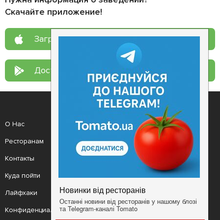
Скачайте приложение!
Загрузите в
App Store
Доступно в
Google Play
О Нас
Рецепт дня
Ресторанам
Новости
Контакты
Анонсы
Куда пойти
Здоровье
Лайфхаки
Мобильное приложение
Конфиденциальность
Условия