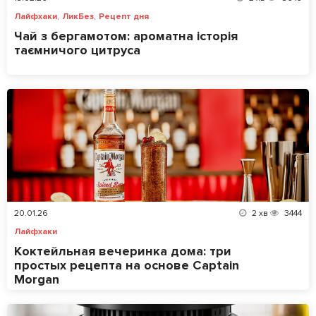
,
,
Лайфхаки
ЛикБез
Рецепт дня
Чай з бергамотом: ароматна історія
таємничого цитруса
20.01.26
2
хв
3444
Лайфхаки
Коктейльная вечеринка дома: три
простых рецепта на основе Captain
Morgan