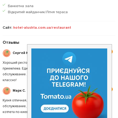
Банкетна зала
Відкритий майданчик/Літня тераса
Сайт:
hotel-alushta.com.ua/restaurant
Отзывы
4
Сергей К.
Хороший ресторанчик. Очень понравилась еда, было вкусно. Цена
приемлема. Единственно, как мне показалось, медленное
обслуживание. Может потому что было много народу. А так всё
классно!
4
Марк С.
Кухня отличная, подача прекрасная. Может, немного долгое
обслуживание, но в целом нам очень понравилось. Очень вкусная
котлета по-киевски.