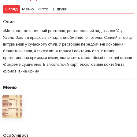
Огляд
Меню
Фото
Відгуки
Опис
«Москва» - це затишний ресторан, розташований над річкою Улу-
Узень. Заклад працює в складі однойменного готелю. Світлий інтер'єр
витриманий у сучасному стилі. У ресторані передбачені основний і
бенкетний зали, а також літня тераса і коктейль-бар. У меню
представлена ​​кримська кухня, яка містить європейські та східні страви.
Є окреме суші-меню. В алкогольній карті ексклюзивні коктейлі та
фірмові вина Криму.
Меню
Особливості