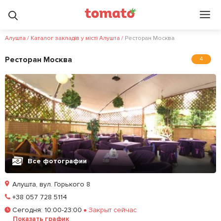
Алушта
/
Каталог закладів у місті Алушта
/
Ресторан Москва
Ресторан Москва
4
Все фотографии
Алушта, вул. Горького 8
Позвонить
+38 057 728 5114
Сегодня
:
10:00-23:00
Закрыт сейчас
Залишити відгук
У закладки
Показать график