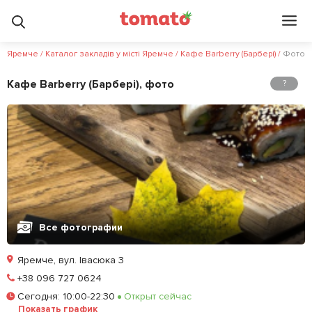
Яремче
/
Каталог закладів у місті Яремче
/
Кафе Barberry (Барбері)
/
Фото
Кафе Barberry (Барбері), фото
?
Все фотографии
Яремче, вул. Івасюка 3
Позвонить
+38 096 727 0624
Сегодня
:
10:00-22:30
Открыт сейчас
Залишити відгук
У закладки
Показать график