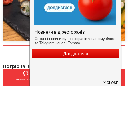
Потрібна інформація про заклад?
Завантажуйте додаток!
Залишити відгук
Позвонить
У закладки
Завантажте у
App Store
Доступно у
Google Play