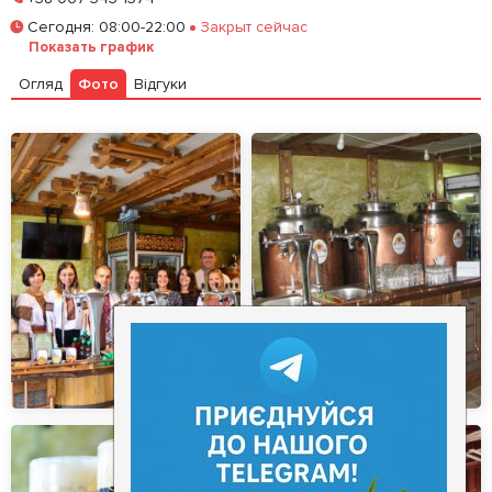
Сегодня
:
08:00-22:00
Закрыт сейчас
Залишити відгук
У закладки
Показать график
Огляд
Фото
Відгуки