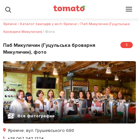
Яремче
/
Каталог закладів у місті Яремче
/
Паб Микуличин (Гуцульська
броварня Микуличин)
/
Фото
Паб Микуличин (Гуцульська броварня
5
Микуличин), фото
Все фотографии
Яремче, вул. Грушевського 68б
Позвонить
+38 067 343 1374