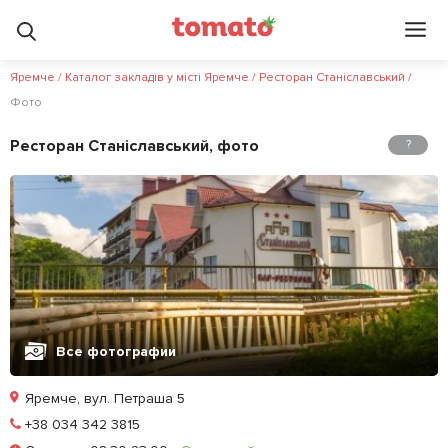
Яремче
/
Каталог закладів у місті Яремче
/
Ресторан Станіславський
/
Фото
Ресторан Станіславський, фото
?
Все фотографии
Яремче, вул. Петраша 5
Позвонить
+38 034 342 3815