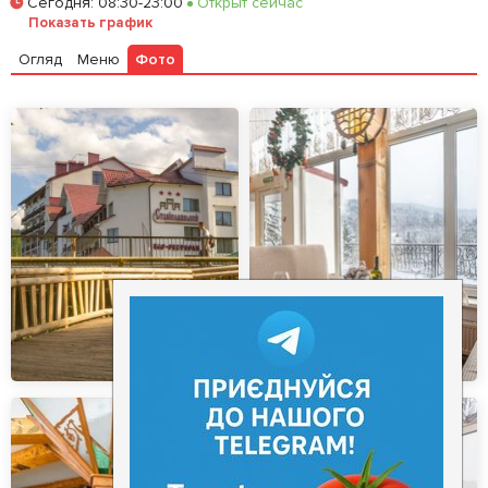
Сегодня
:
08:30-23:00
Открыт сейчас
Залишити відгук
У закладки
Показать график
Огляд
Меню
Фото