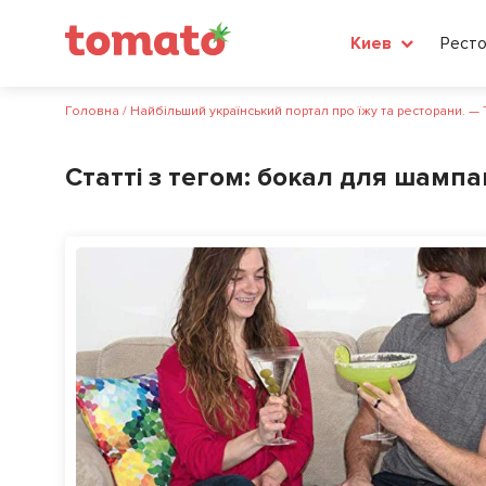
Рест
Киев
Головна
/
Найбільший український портал про їжу та ресторани. —
Статті з тегом:
бокал для шампа