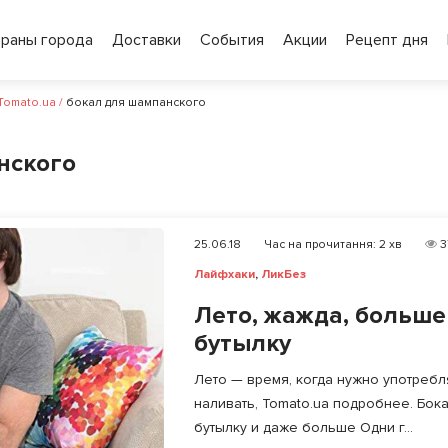
ораны города
Доставки
События
Акции
Рецепт дня
 Tomato.ua
/
бокал для шампанского
нского
25.06.18
Час на прочитання:
2
хв
3
Лайфхаки
,
ЛикБез
Лето, жажда, больше
бутылку
Лето — время, когда нужно употребля
наливать, Tomato.ua подробнее. Бока
бутылку и даже больше Одни г...