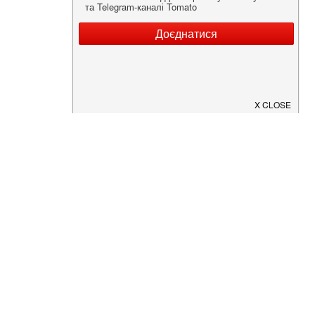
Нужна информация о заведении?
Скачайте приложение!
Загрузите в
App Store
Доступно в
Google Play
О Нас
Рецепт дня