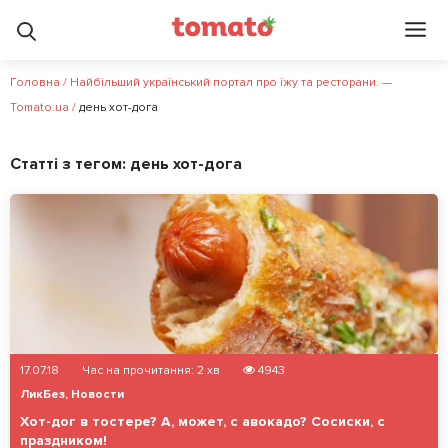
Головна
/
Найбільший український портал про їжу та ресторани. —
Tomato.ua
/
день хот-дога
Статті з тегом:
день хот-дога
17.07.18
Час на прочитання:
2
хв
4943
ЛикБез
,
Новости
Хот-дог в тостере? А, может, с авокадо? Сосиски, с
праздником!