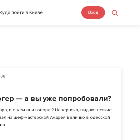
Куда пойти в Киеве
Вход
06
гер — а вы уже попробовали?
а, и о чем они говорят? Наверняка, выдают всякие
вал на шеф-мастерской Андрея Величко в одесской
а...