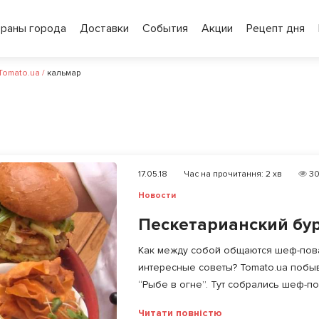
ораны города
Доставки
События
Акции
Рецепт дня
 Tomato.ua
/
кальмар
17.05.18
Час на прочитання:
2
хв
30
Новости
Пескетарианский бур
Как между собой общаются шеф-повар
интересные советы? Tomato.ua побы
“Рыбе в огне”. Тут собрались шеф-пов
Читати повністю