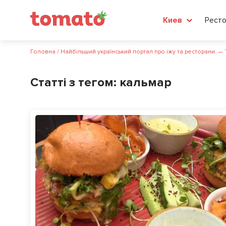
Рест
Киев
Головна
/
Найбільший український портал про їжу та ресторани. —
Статті з тегом:
кальмар