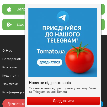
Загрузите в
App Store
Доступно в
Google Play
О Нас
Рецепт дня
Ресторанам
Новости
Контакты
Анонсы
Куда пойти
Здоровье
Лайфхаки
Мобильное приложение
Конфиденциальность
Условия
Добавить заведение