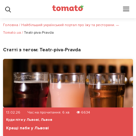
Головна
/
Найбільший український портал про їжу та ресторани. —
Tomato.ua
/
Teatr-piva-Pravda
Статті з тегом:
Teatr-piva-Pravda
13.02.26
Час на прочитання:
6
хв
6634
Куди піти у Львові
,
Львов
Кращі паби у Львові