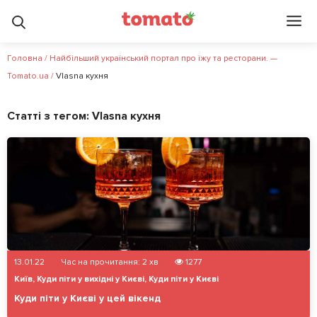
Головна
/
Найбільший український портал про їжу та ресторани. —
Tomato.ua
/
Vlasna кухня
Статті з тегом:
Vlasna кухня
13.01.22
Час на прочитання:
2
хв
1277
Київ
,
Куди піти у вихідні у Києві
,
Куди піти у Києві
Куди піти у Києві у цей вікенд