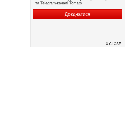
Нужна информация о заведении?
Скачайте приложение!
Загрузите в
App Store
Доступно в
Google Play
О Нас
Рецепт дня