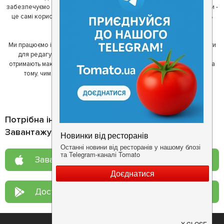
забезпечуємо актуальність інформації. Друга частина нашої команди -
це самі користувачі, які діляться своїми враженнями і допомагають
один одному у виборі кращих місць.
Ми працюємо і з ресторанами. Для них ми надаємо зручні інструменти
для редагування інформації про себе - в результаті відвідувачі
отримають максимум інформації, а ресторан зможе зосередитися на
тому, чим він любить займатися більше всього - смачній їжі.
Потрібна інформація про заклад?
Завантажуйте додаток!
Завантажте у
App Store
Доступно у
Google Play