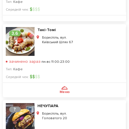
Тип:
Кафе
$
$
$
$
Середній чек:
Такі-Томі
3.6
Бориспіль, вул.
Київський Шлях 67
зачинено зараз
пн-вс 11:00-23:00
Тип:
Кафе
$
$
$
$
Середній чек:
Меню
НЕЧУПАРА
?
Бориспіль, вул.
Головатого 20