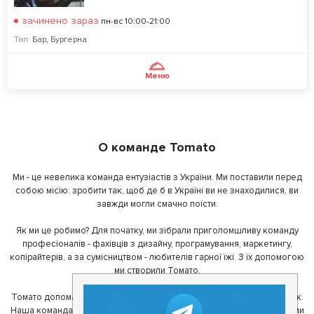
зачинено зараз
пн-вс 10:00-21:00
Тип:
Бар
,
Бургерна
Меню
О команде Tomato
Ми - це невелика команда ентузіастів з України. Ми поставили перед
собою місію: зробити так, щоб де б в Україні ви не знаходилися, ви
завжди могли смачно поїсти.
Як ми це робимо? Для початку, ми зібрали приголомшливу команду
професіоналів - фахівців з дизайну, програмування, маркетингу,
копірайтерів, а за сумісництвом - любителів гарної їжі. З їх допомогою
ми створили Томато.
Томато допомагає своїм користувачам знайти цікаві місця неподалік.
Наша команда регулярно зв'язується з ресторанами - таким чином ми