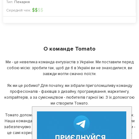
Тип:
Пекарня
$
$
$
$
Середній чек:
О команде Tomato
Ми - це невелика команда ентузіастів з України. Ми поставили перед
собою місію: зробити так, щоб де б в Україні ви не знаходилися, ви
завжди могли смачно поїсти.
Як ми це робимо? Для початку, ми зібрали приголомшливу команду
професіоналів - фахівців з дизайну, програмування, маркетингу,
копірайтерів, а за сумісництвом - любителів гарної їжі. З їх допомогою
ми створили Томато.
Томато допомагає своїм користувачам знайти цікаві місця неподалік.
Наша команда регулярно зв'язується з ресторанами - таким чином ми
забезпечуємо актуальність інформації. Друга частина нашої команди -
це самі користувачі, які діляться своїми враженнями і допомагають
один одному у виборі кращих місць.