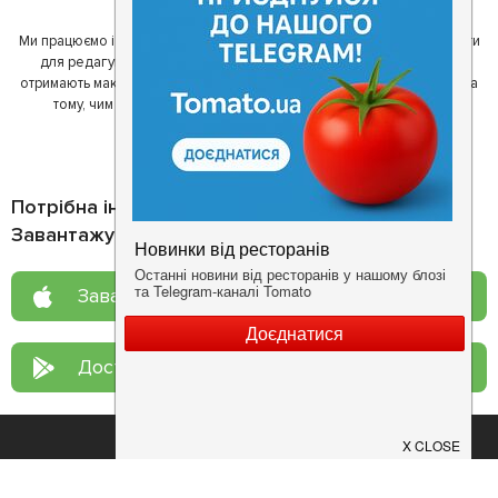
Ми працюємо і з ресторанами. Для них ми надаємо зручні інструменти
для редагування інформації про себе - в результаті відвідувачі
отримають максимум інформації, а ресторан зможе зосередитися на
тому, чим він любить займатися більше всього - смачній їжі.
Потрібна інформація про заклад?
Завантажуйте додаток!
Завантажте у
App Store
Доступно у
Google Play
Про нас
Рецепт дня