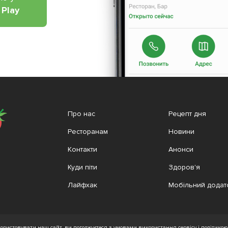
 Play
Про нас
Рецепт дня
Ресторанам
Новини
Контакти
Анонси
Куди піти
Здоров'я
Лайфхак
Мобільний додат
ристовувати наш сайт, ви погоджуєтеся з умовами використання сервісу і політикою 