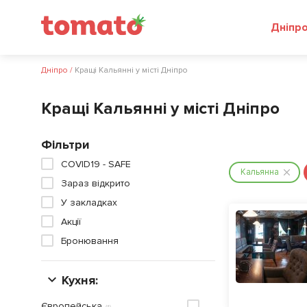
Дніпр
Дніпро
/
Кращі Кальянні у місті Дніпро
Кращі Кальянні у місті Дніпро
Фільтри
COVID19 - SAFE
Кальянна
Зараз відкрито
У закладках
Акції
Бронювання
Кухня:
Європейська