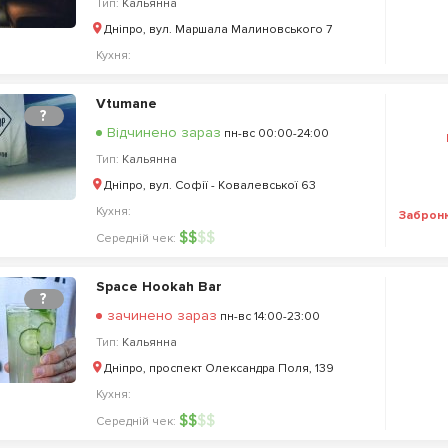
Тип:
Кальянна
Дніпро, вул. Маршала Малиновського 7
Кухня:
Vtumane
?
Відчинено зараз
пн-вс 00:00-24:00
Тип:
Кальянна
Дніпро, вул. Софії - Ковалевської 63
Кухня:
Заброн
$
$
$
$
Середній чек:
Space Hookah Bar
?
зачинено зараз
пн-вс 14:00-23:00
Тип:
Кальянна
Дніпро, проспект Олександра Поля, 139
Кухня:
$
$
$
$
Середній чек: