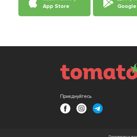
App Store
Google
Приєднуйтесь
Продовжуючи вико