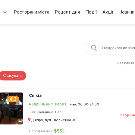
Ресторани міста
Рецепт дня
Події
Акції
Новини
о
Сортувати 
Скасувати
Спікізі
4.3
Відчинено зараз
пн-вс 00:00-24:00
Тип:
Кальянна
,
Бар
Заброн
Дніпро, вул. Шевченка 36
$
$
$
$
Середній чек: