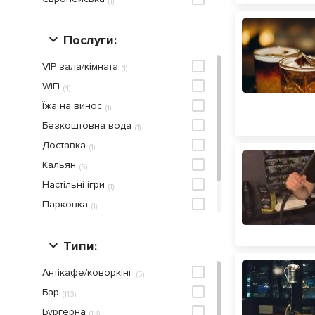
(
1
)
Послуги:
VIP зала/кімната
(
1
)
WiFi
(
4
)
Їжа на винос
(
1
)
Безкоштовна вода
(
1
)
Доставка
(
1
)
Кальян
(
5
)
Настільні ігри
(
1
)
Парковка
(
1
)
Приймаються кредитнi карти
(
1
)
ТВ перегляд спортивних передач
Типи:
(
2
)
Антікафе/коворкінг
(
5
)
Бар
(
113
)
Бургерна
(
13
)