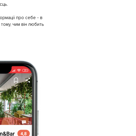
сць.
ормації про себе - в
тому, чим він любить