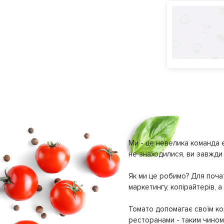
Ми - це невелика команда е
не знаходилися, ви завжди 
Як ми це робимо? Для почат
маркетингу, копірайтерів, а
Томато допомагає своїм кор
ресторанами - таким чином 