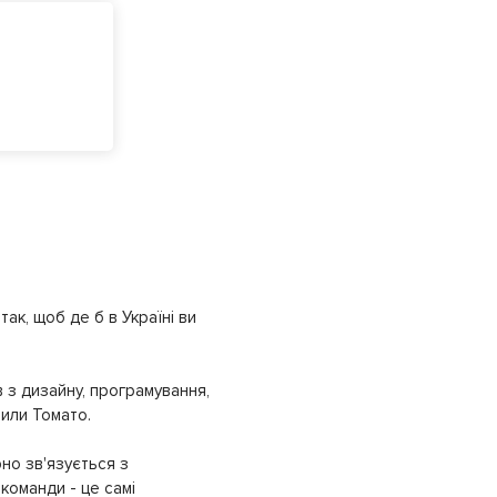
ак, щоб де б в Україні ви
 з дизайну, програмування,
рили Томато.
но зв'язується з
команди - це самі