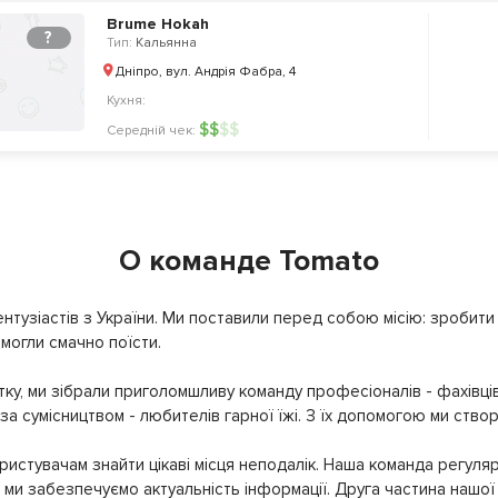
Brume Hokah
?
Тип:
Кальянна
Дніпро, вул. Андрія Фабра, 4
Кухня:
$
$
$
$
Середній чек:
О команде Tomato
нтузіастів з України. Ми поставили перед собою місію: зробити т
могли смачно поїсти.
ку, ми зібрали приголомшливу команду професіоналів - фахівців
 за сумісництвом - любителів гарної їжі. З їх допомогою ми ство
истувачам знайти цікаві місця неподалік. Наша команда регуляр
ми забезпечуємо актуальність інформації. Друга частина нашої 