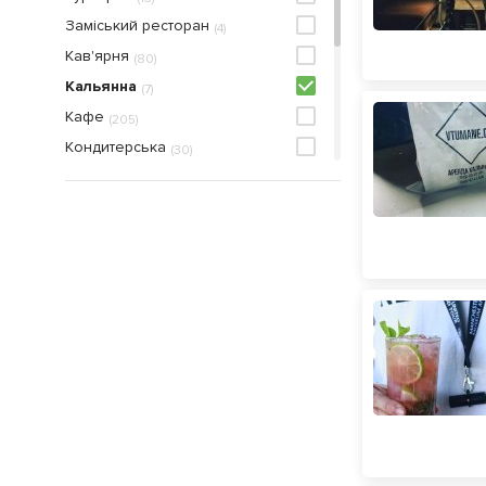
Заміський ресторан
(
4
)
Кав'ярня
(
80
)
Кальянна
(
7
)
Кафе
(
205
)
Кондитерська
(
30
)
Онлайн ресторан
(
49
)
Паб
(
28
)
Піцерія
(
33
)
Рестобар
(
2
)
Ресторан
(
231
)
Ресторан швидкого харчування
(
6
)
Фуд зона
(
1
)