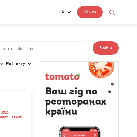
UA
Увійти
Знайти
Рейтингу
за:
ювати столик