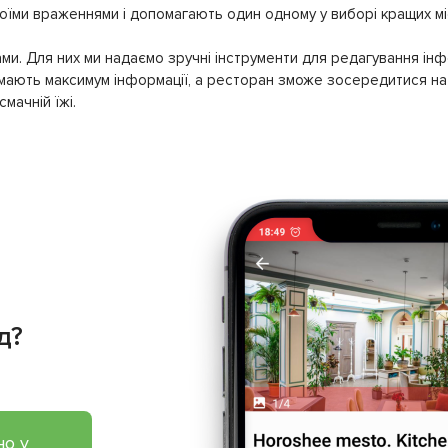
своїми враженнями і допомагають один одному у виборі кращих мі
ми. Для них ми надаємо зручні інструменти для редагування інф
имають максимум інформації, а ресторан зможе зосередитися на 
мачній їжі.
д?
но у