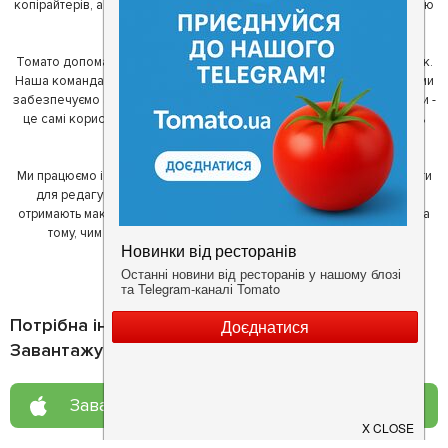
копірайтерів, а за сумісництвом - любителів гарної їжі. З їх допомогою
ми створили Томато.
Томато допомагає своїм користувачам знайти цікаві місця неподалік.
Наша команда регулярно зв'язується з ресторанами - таким чином ми
забезпечуємо актуальність інформації. Друга частина нашої команди -
це самі користувачі, які діляться своїми враженнями і допомагають
один одному у виборі кращих місць.
Ми працюємо і з ресторанами. Для них ми надаємо зручні інструменти
для редагування інформації про себе - в результаті відвідувачі
отримають максимум інформації, а ресторан зможе зосередитися на
тому, чим він любить займатися більше всього - смачній їжі.
Потрібна інформація про заклад?
Завантажуйте додаток!
Завантажте у
App Store