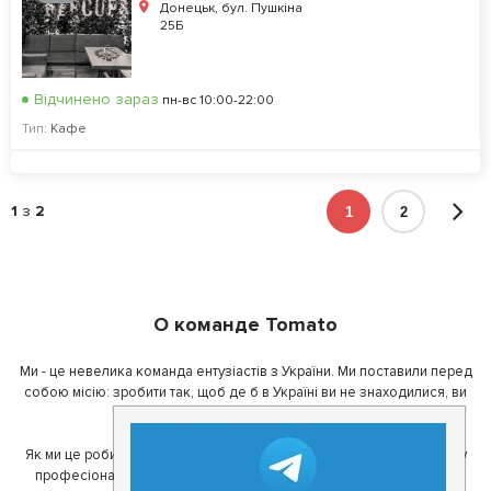
Донецьк, бул. Пушкіна
25Б
Відчинено зараз
пн-вс 10:00-22:00
Тип:
Кафе
1
з
2
1
2
О команде Tomato
Ми - це невелика команда ентузіастів з України. Ми поставили перед
собою місію: зробити так, щоб де б в Україні ви не знаходилися, ви
завжди могли смачно поїсти.
Як ми це робимо? Для початку, ми зібрали приголомшливу команду
професіоналів - фахівців з дизайну, програмування, маркетингу,