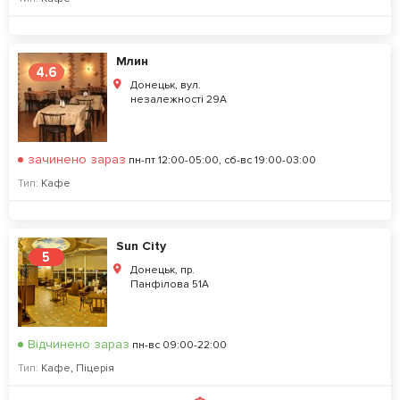
Млин
4.6
Донецьк, вул.
незалежності 29А
зачинено зараз
пн-пт 12:00-05:00, сб-вс 19:00-03:00
Тип:
Кафе
Sun City
5
Донецьк, пр.
Панфілова 51А
Відчинено зараз
пн-вс 09:00-22:00
Тип:
Кафе
,
Піцерія