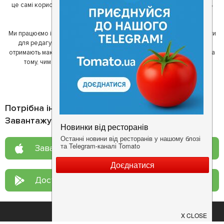
це самі користувачі, які діляться своїми враженнями і допомагають
один одному у виборі кращих місць.
Ми працюємо і з ресторанами. Для них ми надаємо зручні інструменти
для редагування інформації про себе - в результаті відвідувачі
отримають максимум інформації, а ресторан зможе зосередитися на
тому, чим він любить займатися більше всього - смачній їжі.
Потрібна інформація про заклад?
Завантажуйте додаток!
Завантажте у
App Store
Доступно у
Google Play