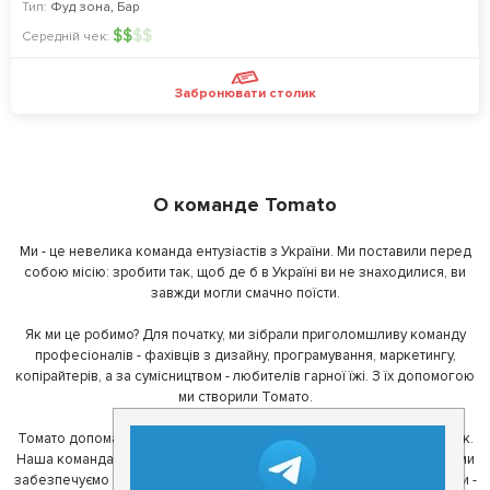
Тип:
Фуд зона
,
Бар
$
$
$
$
Середній чек:
Забронювати столик
О команде Tomato
Ми - це невелика команда ентузіастів з України. Ми поставили перед
собою місію: зробити так, щоб де б в Україні ви не знаходилися, ви
завжди могли смачно поїсти.
Як ми це робимо? Для початку, ми зібрали приголомшливу команду
професіоналів - фахівців з дизайну, програмування, маркетингу,
копірайтерів, а за сумісництвом - любителів гарної їжі. З їх допомогою
ми створили Томато.
Томато допомагає своїм користувачам знайти цікаві місця неподалік.
Наша команда регулярно зв'язується з ресторанами - таким чином ми
забезпечуємо актуальність інформації. Друга частина нашої команди -