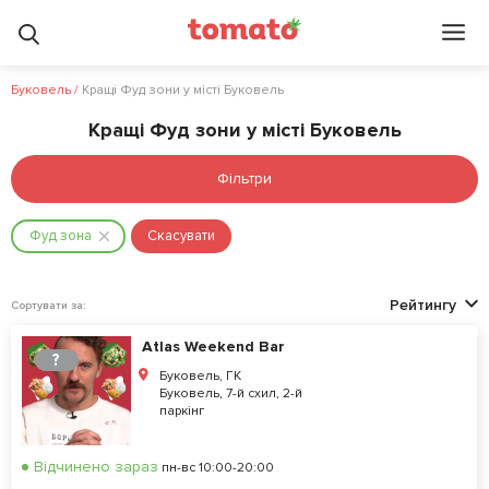
Буковель
/
Кращі Фуд зони у місті Буковель
Кращі Фуд зони у місті Буковель
Фільтри
Фуд зона
Скасувати
Рейтингу
Сортувати за:
Atlas Weekend Bar
?
Буковель, ГК
Буковель, 7-й схил, 2-й
паркінг
Відчинено зараз
пн-вс 10:00-20:00