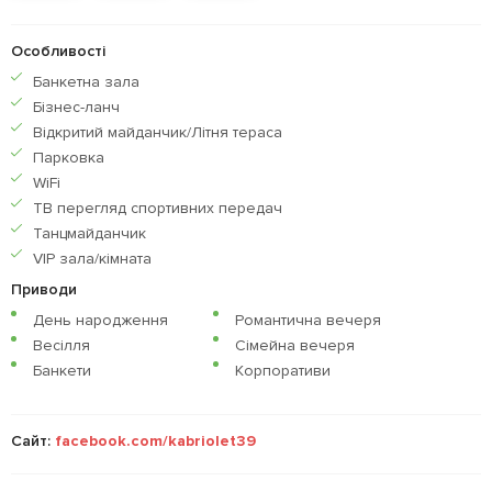
Особливості
Банкетна зала
Бiзнес-ланч
Відкритий майданчик/Літня тераса
Парковка
WiFi
ТВ перегляд спортивних передач
Танцмайданчик
VIP зала/кімната
Приводи
День народження
Романтична вечеря
Весілля
Сімейна вечеря
Банкети
Корпоративи
Сайт:
facebook.com/kabriolet39