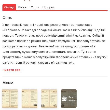
Огляд
Меню
Фото
Відгуки
Опис
У центральній частині Чернігова розмістилося затишне кафе
«Кабріолет». У закладі обладнані кілька залів з місткістю від 10 до 80
персон. Також у теплу пору року відкритий літній майданчик. Обідній
зал кафе працює в режимі швидкого харчування і пропонує страви за
демократичними цінами. Бенкетний зал закладу оформлений в
елегантному сучасному стилі з елементами класики. Тут гостям
представлено меню з популярними європейськими стравами - закуски,
салати, перші й основні страви з м'яса, птиці, ри...
Читати все
Меню
Все
меню