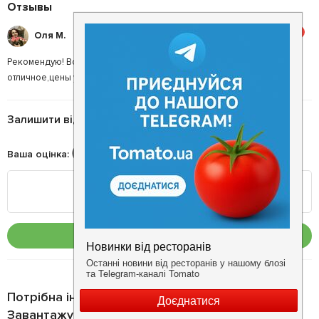
Отзывы
5
Оля М.
Рекомендую! Всё понравилось,еда вкусная, обслуживание
отличное,цены умеренные!!!
Залишити відгук
Ваша оцінка
:
Опублікувати
Потрібна інформація про заклад?
Завантажуйте додаток!