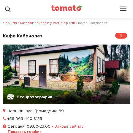
Чернігів
/
Каталог закладів у місті Чернігів
/
Кафе Кабриолет
Кафе Кабриолет
5
Все фотографии
Чернігів, вул. Громадська 39
Позвонить
+38 063 440 8155
Сегодня
:
09:00-23:00
Закрыт сейчас
Залишити відгук
У закладки
Показать график