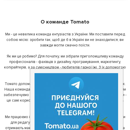
О команде Tomato
Ми - це невелика команда ентузіастів з України. Ми поставили перед
собою місію: зробити так, щоб де б в Україні ви не знаходилися, ви
завжди могли смачно поїсти.
Як ми це робимо? Для початку, ми зібрали приголомшливу команду
професіоналів - фахівців з дизайну, програмування, маркетингу,
копірайтерів, а за сумісництвом - любителів гарної їжі. З їх допомогою
ми створили Томато.
Томато допомагає своїм користувачам знайти цікаві місця неподалік.
Наша команда регулярно зв'язується з ресторанами - таким чином ми
забезпечуємо актуальність інформації. Друга частина нашої команди -
це самі користувачі, які діляться своїми враженнями і допомагають
один одному у виборі кращих місць.
Ми працюємо і з ресторанами. Для них ми надаємо зручні інструменти
для редагування інформації про себе - в результаті відвідувачі
отримають максимум інформації, а ресторан зможе зосередитися на