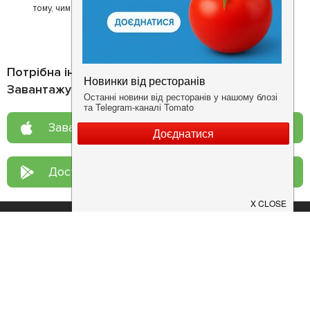
тому, чим він любить займатися більше всього - смачній їжі.
Потрібна інформація про заклад?
Завантажуйте додаток!
Завантажте у
App Store
Доступно у
Google Play
Про нас
Рецепт дня
Ресторанам
Новини
Контакти
Анонси