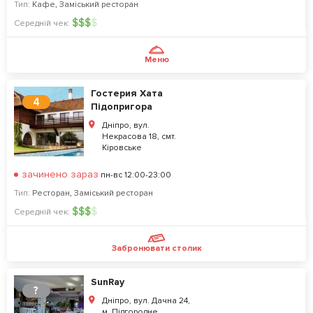
Тип:
Кафе
,
Заміський ресторан
$
$
$
$
Середній чек:
Меню
Гостерия Хата
4
Пiдопригора
Дніпро, вул.
Некрасова 18, смт.
Кіровське
зачинено зараз
пн-вс 12:00-23:00
Тип:
Ресторан
,
Заміський ресторан
$
$
$
$
Середній чек:
Забронювати столик
SunRay
?
Дніпро, вул. Дачна 24,
м. Підгородне