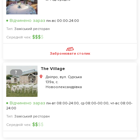
Відчинено зараз
пн-вс 00:00-24:00
Тип:
Заміський ресторан
$
$
$
$
Середній чек:
Забронювати столик
The Village
?
Дніпро, вул. Сурська
139а, с.
Новоолександрівка
Відчинено зараз
пн-вт 08:00-24:00, ср 08:00-00:00, чт-вс 08:00-
24:00
Тип:
Заміський ресторан
$
$
$
$
Середній чек: