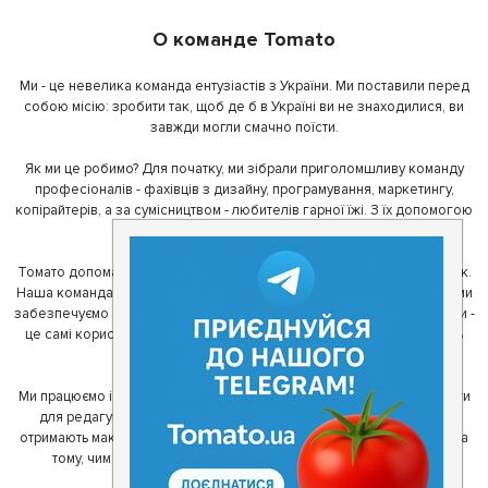
О команде Tomato
Ми - це невелика команда ентузіастів з України. Ми поставили перед
собою місію: зробити так, щоб де б в Україні ви не знаходилися, ви
завжди могли смачно поїсти.
Як ми це робимо? Для початку, ми зібрали приголомшливу команду
професіоналів - фахівців з дизайну, програмування, маркетингу,
копірайтерів, а за сумісництвом - любителів гарної їжі. З їх допомогою
ми створили Томато.
Томато допомагає своїм користувачам знайти цікаві місця неподалік.
Наша команда регулярно зв'язується з ресторанами - таким чином ми
забезпечуємо актуальність інформації. Друга частина нашої команди -
це самі користувачі, які діляться своїми враженнями і допомагають
один одному у виборі кращих місць.
Ми працюємо і з ресторанами. Для них ми надаємо зручні інструменти
для редагування інформації про себе - в результаті відвідувачі
отримають максимум інформації, а ресторан зможе зосередитися на
тому, чим він любить займатися більше всього - смачній їжі.