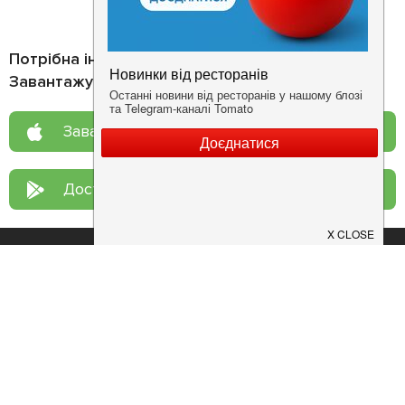
Потрібна інформація про заклад?
Завантажуйте додаток!
Завантажте у
App Store
Доступно у
Google Play
Про нас
Рецепт дня
Ресторанам
Новини
Контакти
Анонси
Куди піти
Здоров'я