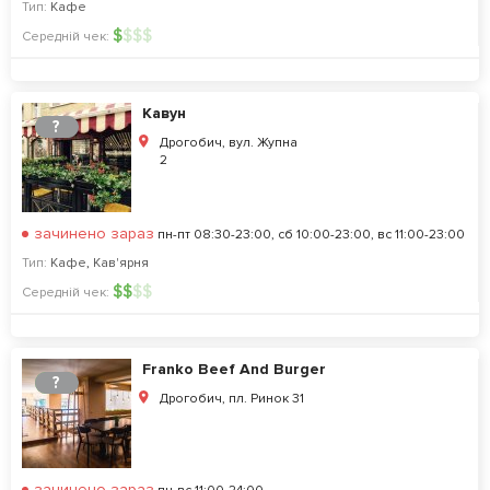
Тип:
Кафе
$
$
$
$
Середній чек:
Кавун
?
Дрогобич, вул. Жупна
2
зачинено зараз
пн-пт 08:30-23:00, сб 10:00-23:00, вс 11:00-23:00
Тип:
Кафе
,
Кав'ярня
$
$
$
$
Середній чек:
Franko Beef And Burger
?
Дрогобич, пл. Ринок 31
зачинено зараз