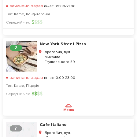
зачинено зараз
пн-вс 09:00-21:00
Тип:
Кафе
,
Кондитерська
$
$
$
$
Середній чек:
New York Street Pizza
2
Дрогобич, вул.
Михайла
Грушевського 59
зачинено зараз
пн-вс 10:00-23:00
Тип:
Кафе
,
Піцерія
$
$
$
$
Середній чек:
Меню
Cafe Italiano
?
Дрогобич, вул.