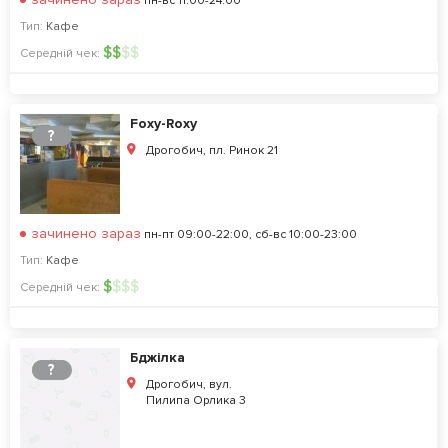
пн-вс 11:00-24:00
Тип:
Кафе
$
$
$
$
Середній чек:
Foxy-Roxy
?
Дрогобич, пл. Ринок 21
зачинено зараз
пн-пт 09:00-22:00, сб-вс 10:00-23:00
Тип:
Кафе
$
$
$
$
Середній чек:
Бджілка
?
Дрогобич, вул.
Пилипа Орлика 3