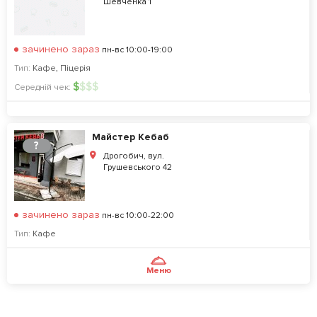
Шевченка 1
зачинено зараз
пн-вс 10:00-19:00
Тип:
Кафе
,
Піцерія
$
$
$
$
Середній чек:
Майстер Кебаб
?
Дрогобич, вул.
Грушевського 42
зачинено зараз
пн-вс 10:00-22:00
Тип:
Кафе
Меню