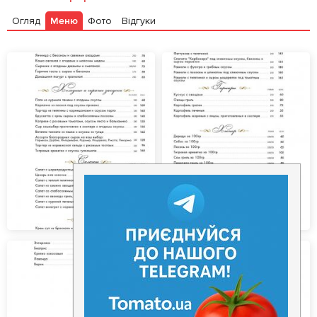
Огляд
Меню
Фото
Відгуки
Залишити відгук
У закладки