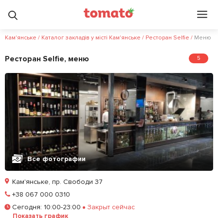
Кам'янське
/
Каталог закладів у місті Кам'янське
/
Ресторан Selfie
/
Меню
Ресторан Selfie, меню
5
Все фотографии
Кам'янське, пр. Свободи 37
Позвонить
+38 067 000 0310
Сегодня
:
10:00-23:00
Закрыт сейчас
Забронировать столик
Показать график