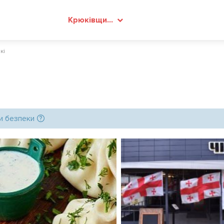
Крюківщина
кi
и безпеки