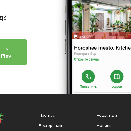
д?
но у
 Play
Про нас
Рецепт дня
Ресторанам
Новини