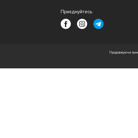
Приєднуйтесь
Продовжуючи вико