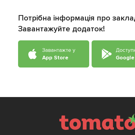
Потрібна інформація про закла
Завантажуйте додаток!
Завантажте у
Доступ
App Store
Google