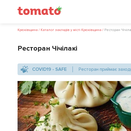
Крюківщина
/
Каталог закладів у місті Крюківщина
/
Ресторан Чiчiла
Ресторан Чiчiлакi
COVID19 - SAFE
Ресторан приймає заход