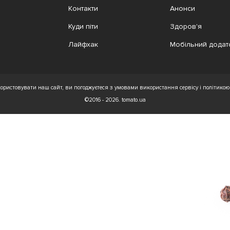
Контакти
Анонси
Куди піти
Здоров'я
Лайфхак
Мобільний додат
ристовувати наш сайт, ви погоджуєтеся з умовами використання сервісу і політикою 
©2016 - 2026. tomato.ua