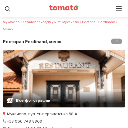
Мукачево
/
Каталог закладів у місті Мукачево
/
Ресторан Ferdinand
/
Меню
Ресторан Ferdinand, меню
?
Все фотографии
Мукачево, вул. Університетська 58 А
Позвонить
+38 066 749 8969