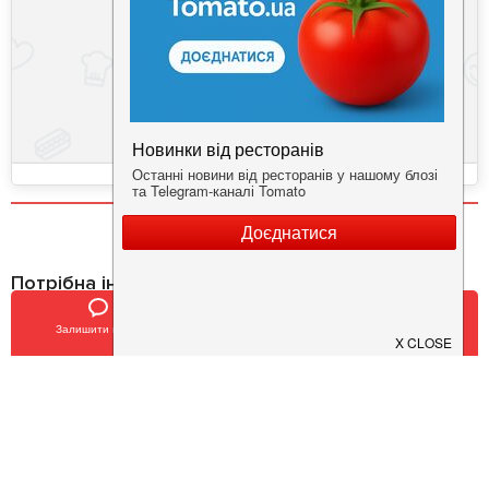
Потрібна інформація про заклад?
Завантажуйте додаток!
Залишити відгук
Позвонить
У закладки
Завантажте у
App Store
Доступно у
Google Play