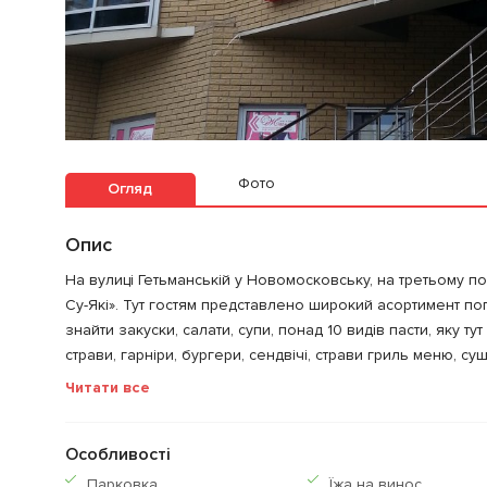
Фото
Огляд
Опис
На вулиці Гетьманській у Новомосковську, на третьому по
Су-Які». Тут гостям представлено широкий асортимент поп
знайти закуски, салати, супи, понад 10 видів пасти, яку тут 
страви, гарніри, бургери, сендвічі, страви гриль меню, суш
Читати все
Особливості
Парковка
Їжа на винос