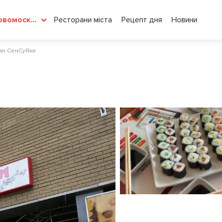
Ресторани міста
Рецепт дня
Новини
Новомосковськ
ан СенСуЯки