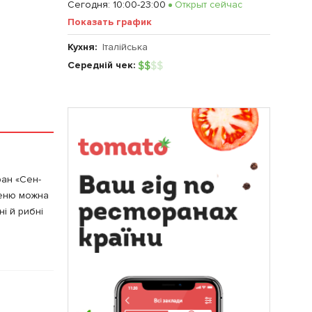
Сегодня
:
10:00-23:00
Открыт сейчас
Показать график
Кухня:
Італійська
Середній чек:
$
$
$
$
ран «Сен-
меню можна
ні й рибні