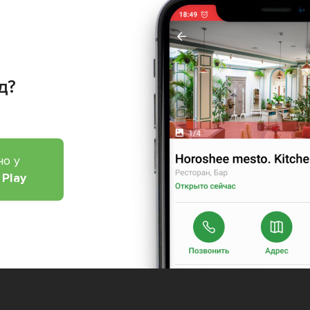
д?
но у
 Play