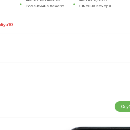
Романтична вечеря
Сімейна вечеря
liya10
Опуб