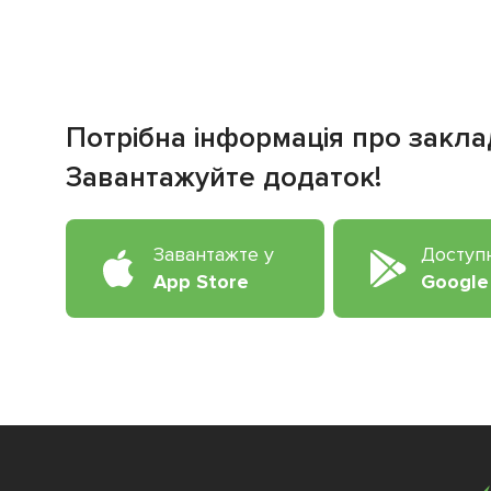
Потрібна інформація про закла
Завантажуйте додаток!
Завантажте у
Доступ
App Store
Google