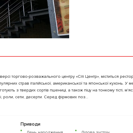
версі торгово-розважального центру «Сіті Центр», міститься ресто
улярних страв італійської, американської та японської кухонь. У 
готують з твердих сортів пшениці, а також піцу на тонкому тісті, м'яс
і, роли, сети, десерти. Серед фірмових поз...
Приводи
День народження
Ділова зустріч