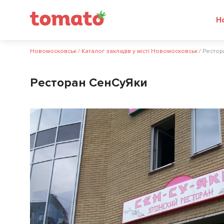
Новомосковськ
/
Каталог закладів у місті Новомосковськ
/
Рестор
Ресторан СенСуЯки