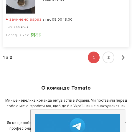
зачинено зараз
вт-вс 08:00-18:00
Тип:
Кав'ярня
$
$
$
$
Середній чек:
1
з
2
1
2
О команде Tomato
Ми - це невелика команда ентузіастів з України. Ми поставили перед
собою місію: зробити так, щоб де б в Україні ви не знаходилися, ви
завжди могли смачно поїсти.
Як ми це робимо? Для початку, ми зібрали приголомшливу команду
професіоналів - фахівців з дизайну, програмування, маркетингу,