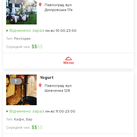
?
Павлоград, вул.
Дніпровська 17а
Відчинено зараз
пн-вс 10:00-23:00
Тип:
Ресторан
$
$
$
$
Середній чек:
Меню
Yogurt
?
Павлоград, вул.
Шевченка 128
Відчинено зараз
пн-вс 11:00-23:00
Тип:
Кафе
,
Бар
$
$
$
$
Середній чек: