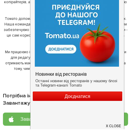
копірайтерів, а за сумісництвом - любителів гарної їжі. З їх допомогою
ми створили Томато.
Томато допомагає своїм користувачам знайти цікаві місця неподалік.
Наша команда регулярно зв'язується з ресторанами - таким чином ми
забезпечуємо актуальність інформації. Друга частина нашої команди -
це самі користувачі, які діляться своїми враженнями і допомагають
один одному у виборі кращих місць.
Ми працюємо і з ресторанами. Для них ми надаємо зручні інструменти
для редагування інформації про себе - в результаті відвідувачі
отримають максимум інформації, а ресторан зможе зосередитися на
тому, чим він любить займатися більше всього - смачній їжі.
Потрібна інформація про заклад?
Завантажуйте додаток!
Завантажте у
App Store