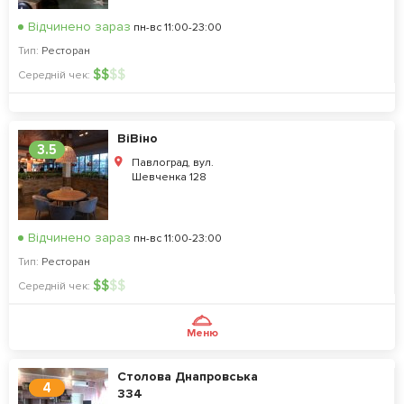
Відчинено зараз
пн-вс 11:00-23:00
Тип:
Ресторан
$
$
$
$
Середній чек:
ВіВіно
3.5
Павлоград, вул.
Шевченка 128
Відчинено зараз
пн-вс 11:00-23:00
Тип:
Ресторан
$
$
$
$
Середній чек:
Меню
Столова Днапровська
4
334