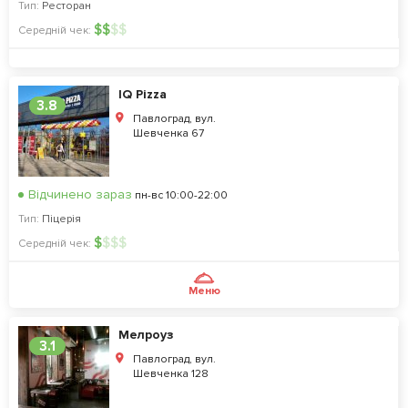
Тип:
Ресторан
$
$
$
$
Середній чек:
IQ Pizza
3.8
Павлоград, вул.
Шевченка 67
Відчинено зараз
пн-вс 10:00-22:00
Тип:
Піцерія
$
$
$
$
Середній чек:
Меню
Мелроуз
3.1
Павлоград, вул.
Шевченка 128