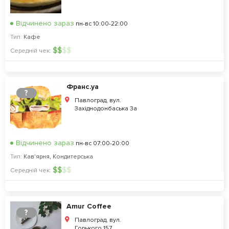
Відчинено зараз
пн-вс 10:00-22:00
Тип:
Кафе
$
$
$
$
Середній чек:
Франс.уа
?
Павлоград, вул.
Західнодонбаська 3а
Відчинено зараз
пн-вс 07:00-20:00
Тип:
Кав'ярня
,
Кондитерська
$
$
$
$
Середній чек:
Amur Coffee
?
Павлоград, вул.
Горького 157