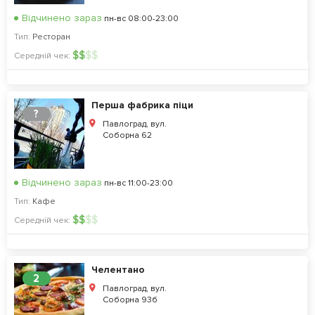
Відчинено зараз
пн-вс 08:00-23:00
Тип:
Ресторан
$
$
$
$
Середній чек:
Перша фабрика піци
?
Павлоград, вул.
Соборна 62
Відчинено зараз
пн-вс 11:00-23:00
Тип:
Кафе
$
$
$
$
Середній чек:
Челентано
2
Павлоград, вул.
Соборна 93б