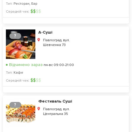
Тип:
Ресторан
,
Бар
$
$
$
$
Середній чек:
А-Суші
?
Павлоград, вул.
Шевченка 73
Відчинено зараз
пн-вс 09:00-21:00
Тип:
Кафе
$
$
$
$
Середній чек:
Фестиваль Суші
?
Павлоград, вул.
Центральна 35