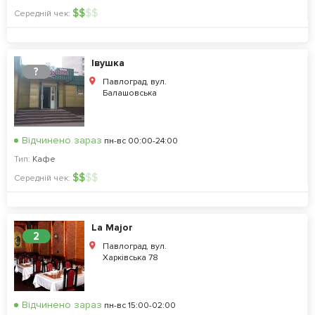
$
$
$
$
Середній чек:
Івушка
?
Павлоград, вул.
Балашовська
Відчинено зараз
пн-вс 00:00-24:00
Тип:
Кафе
$
$
$
$
Середній чек:
La Major
2
Павлоград, вул.
Харківська 78
Відчинено зараз
пн-вс 15:00-02:00