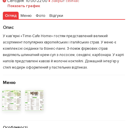
Сегодня
:
10:00-22:00
Закрыт сейчас
Залишити відгук
У закладки
Показать график
Огляд
Меню
Фото
Відгуки
Опис
У кав'ярні «Time-Cafe Home» гостям представлений великий
асортимент популярних європейських і італійських страв. У меню є
комплексні сніданки та бізнес-ланчі. З-поміж фірмових страв
виділяють шпинатний крем-суп з лососем, сендвічі, карбонара. У карті
напоїв представлені кавові й молочні коктейлі. Домашній інтер'єр у
стилі модерн оформлений у пастельних відтінках.
Меню
Особливості