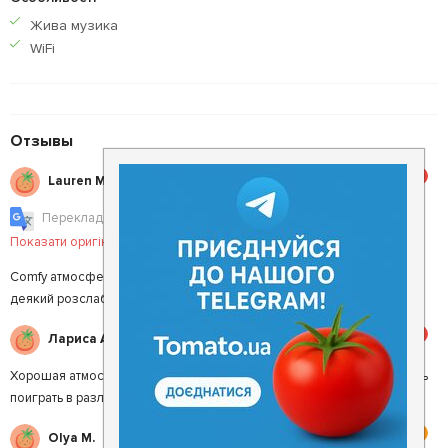
Жива музика
WiFi
Отзывы
5
Lauren M.
Перекладено у Google Translate
|
Показати оригінал
Comfy атмосфера і привітний персонал. Не пропустіть витратити
деякий розслаблюючу час тут в той час як ви знаходитесь в Рівному!
5
Лариса А.
Хорошая атмосфера, приятный персонал. Присутствует возможность
поиграть в различные игры и просто круто провести время
4
Olya M.