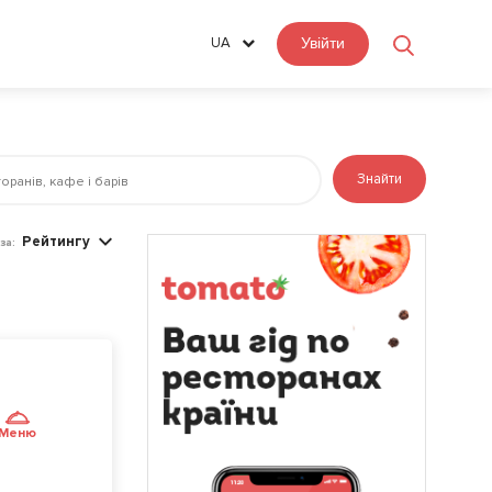
UA
Увійти
Знайти
Рейтингу
за:
Меню