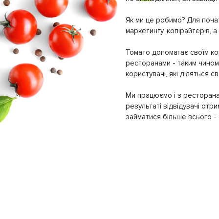
Як ми це робимо? Для почат
маркетингу, копірайтерів, а
Томато допомагає своїм кор
ресторанами - таким чином 
користувачі, які діляться 
Ми працюємо і з ресторана
результаті відвідувачі отр
займатися більше всього - с