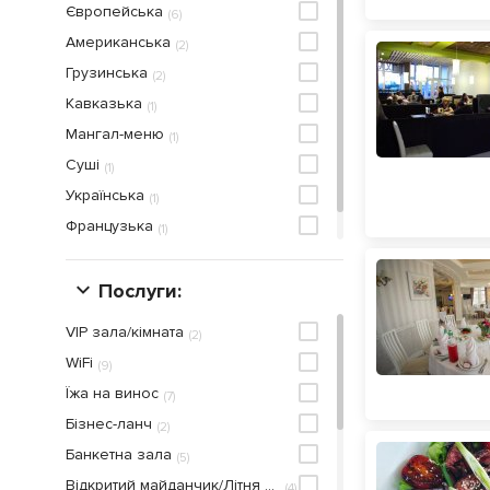
Європейська
(
6
)
Американська
(
2
)
Грузинська
(
2
)
Кавказька
(
1
)
Мангал-меню
(
1
)
Суші
(
1
)
Українська
(
1
)
Французька
(
1
)
Японська
(
3
)
Послуги:
VIP зала/кімната
(
2
)
WiFi
(
9
)
Їжа на винос
(
7
)
Бiзнес-ланч
(
2
)
Банкетна зала
(
5
)
Відкритий майданчик/Літня тераса
(
4
)