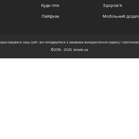
Куди піти
Здоров'я
Лайфхак
Мобільний додат
ристовувати наш сайт, ви погоджуєтеся з умовами використання сервісу і політикою 
©2016 - 2026. tomato.ua