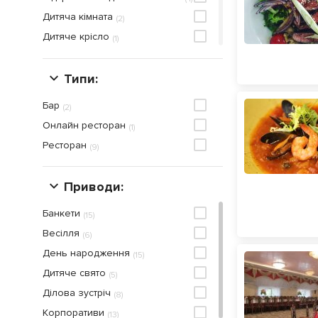
Дитяча кiмната
(
2
)
Дитяче крісло
(
1
)
Дитяче меню
(
3
)
Дитячий куточок
Типи:
(
2
)
Доставка
(
6
)
Бар
(
2
)
Жива музика
(
1
)
Онлайн ресторан
(
1
)
Кальян
(
1
)
Ресторан
(
9
)
Мангал
(
1
)
Парковка
(
4
)
Приводи:
Приймаються кредитнi карти
(
4
)
Банкети
Сніданок
(
15
)
(
1
)
Весілля
(
6
)
День народження
(
15
)
Дитяче свято
(
5
)
Ділова зустріч
(
8
)
Корпоративи
(
13
)