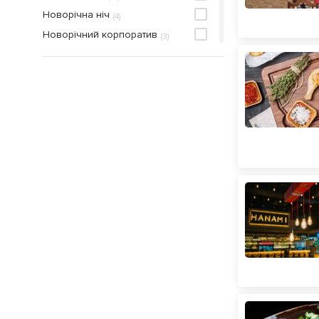
Новорічна ніч
(
4
)
Новорічний корпоратив
(
3
)
Романтична вечеря
(
10
)
Сімейна вечеря
(
39
)
Тематичні вечори
(
3
)