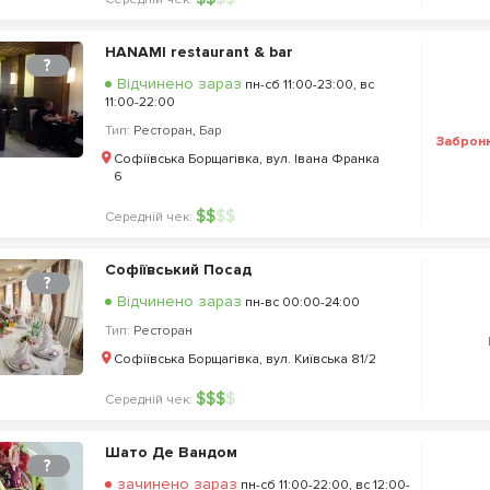
HANAMI restaurant & bar
?
Відчинено зараз
пн-сб 11:00-23:00, вс
11:00-22:00
Тип:
Ресторан
,
Бар
Заброн
Софіївська Борщагівка, вул. Івана Франка
6
$
$
$
$
Середній чек:
Софіївський Посад
?
Відчинено зараз
пн-вс 00:00-24:00
Тип:
Ресторан
Софіївська Борщагівка, вул. Київська 81/2
$
$
$
$
Середній чек:
Шато Де Вандом
?
зачинено зараз
пн-сб 11:00-22:00, вс 12:00-