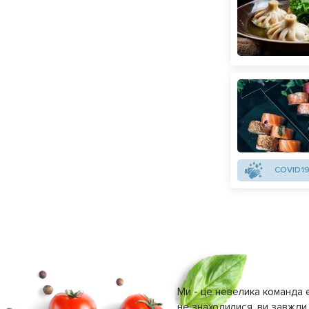
COVID19
Ми - це невелика команда е
не знаходилися, ви завжди 