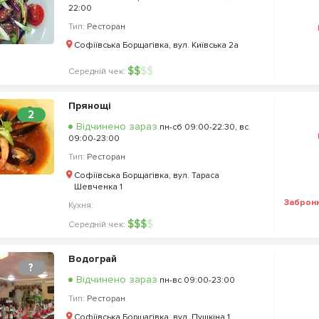
22:00
Тип:
Ресторан
Софіївська Борщагівка, вул. Київська 2а
$
$
$
$
Середній чек:
Прянощі
2
Відчинено зараз
пн-сб 09:00-22:30, вс
09:00-23:00
Тип:
Ресторан
Софіївська Борщагівка, вул. Тараса
Шевченка 1
Заброн
Кухня:
$
$
$
$
Середній чек:
Водограй
?
Відчинено зараз
пн-вс 09:00-23:00
Тип:
Ресторан
Софіївська Борщагівка, вул. Пушкіна 1