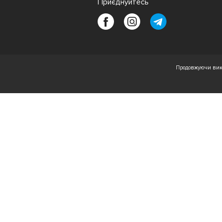
Приєднуйтесь
Продовжуючи вико