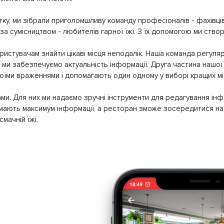
ку, ми зібрали приголомшливу команду професіоналів - фахівців
 за сумісництвом - любителів гарної їжі. З їх допомогою ми ство
истувачам знайти цікаві місця неподалік. Наша команда регуляр
ми забезпечуємо актуальність інформації. Друга частина нашої 
своїми враженнями і допомагають один одному у виборі кращих мі
ми. Для них ми надаємо зручні інструменти для редагування інф
имають максимум інформації, а ресторан зможе зосередитися на 
мачній їжі.