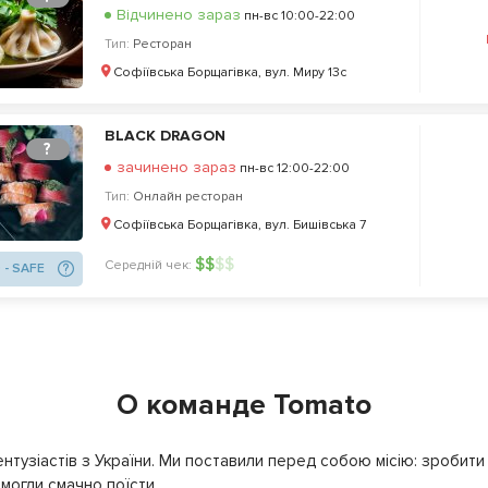
Відчинено зараз
пн-вс 10:00-22:00
Тип:
Ресторан
Софіївська Борщагівка, вул. Миру 13с
BLACK DRAGON
?
зачинено зараз
пн-вс 12:00-22:00
Тип:
Онлайн ресторан
Софіївська Борщагівка, вул. Бишівська 7
$
$
$
$
Середній чек:
 - SAFE
О команде Tomato
нтузіастів з України. Ми поставили перед собою місію: зробити т
могли смачно поїсти.