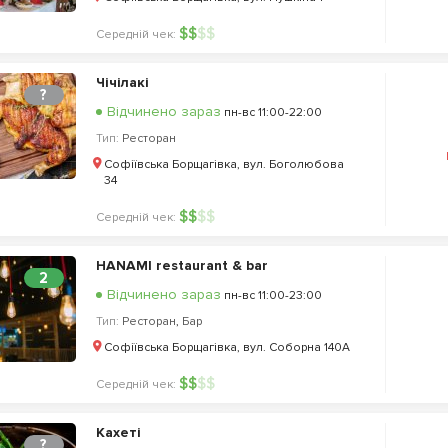
$
$
$
$
Середній чек:
Чічілакі
?
Відчинено зараз
пн-вс 11:00-22:00
Тип:
Ресторан
Софіївська Борщагівка, вул. Боголюбова
34
$
$
$
$
Середній чек:
HANAMI restaurant & bar
2
Відчинено зараз
пн-вс 11:00-23:00
Тип:
Ресторан
,
Бар
Софіївська Борщагівка, вул. Соборна 140А
$
$
$
$
Середній чек:
Кахеті
?