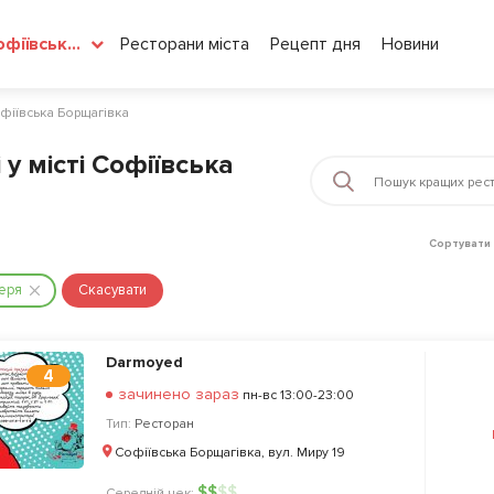
Ресторани міста
Рецепт дня
Новини
Софіївська Борщагівка
офіївська Борщагівка
у місті Софіївська
Сортувати 
еря
Скасувати
Darmoyed
4
зачинено зараз
пн-вс 13:00-23:00
Тип:
Ресторан
Софіївська Борщагівка, вул. Миру 19
$
$
$
$
Середній чек: