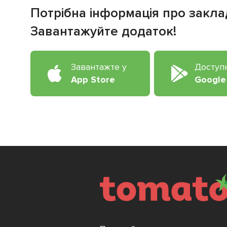
Потрібна інформація про закла
Завантажуйте додаток!
Завантажте у
Доступ
App Store
Google