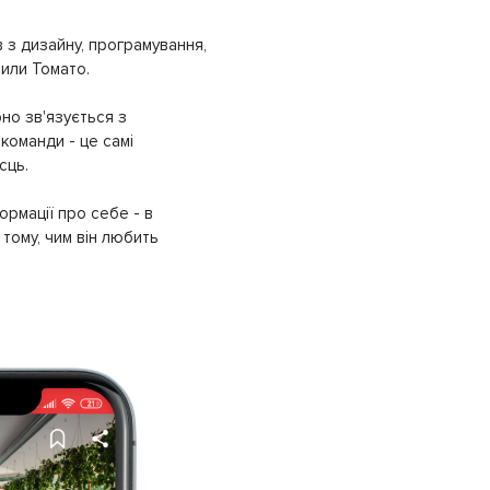
 з дизайну, програмування,
рили Томато.
но зв'язується з
команди - це самі
сць.
ормації про себе - в
тому, чим він любить