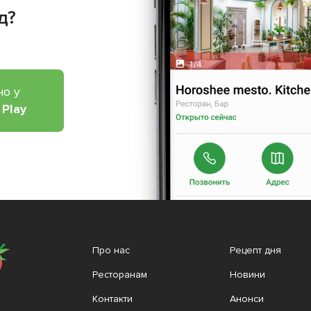
д?
но у
 Play
Про нас
Рецепт дня
Ресторанам
Новини
Контакти
Анонси