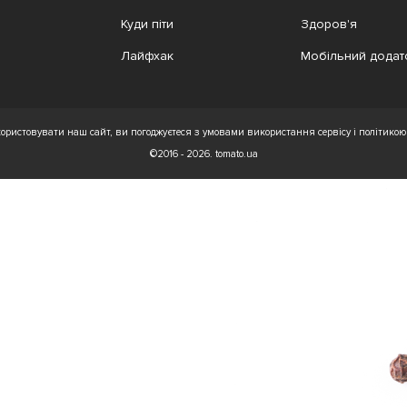
Куди піти
Здоров'я
Лайфхак
Мобільний додат
ристовувати наш сайт, ви погоджуєтеся з умовами використання сервісу і політикою 
©2016 - 2026. tomato.ua