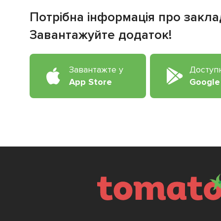
Потрібна інформація про закла
Завантажуйте додаток!
Завантажте у
Доступ
App Store
Google