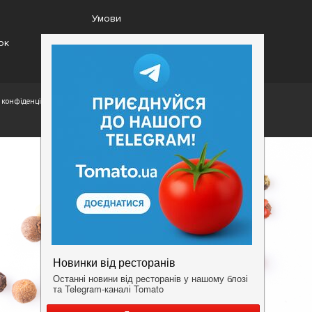
Умови
ок
конфіденційності.