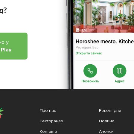
д?
но у
 Play
Про нас
Рецепт дня
Ресторанам
Новини
Контакти
Анонси