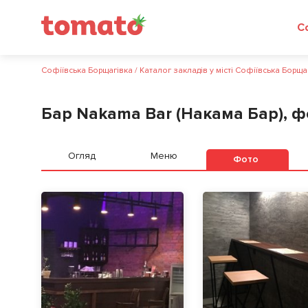
Софіївська Борщагівка
/
Каталог закладів у місті Софіївська Борща
Бар Nakama Bar (Накама Бар), ф
Огляд
Меню
Фото