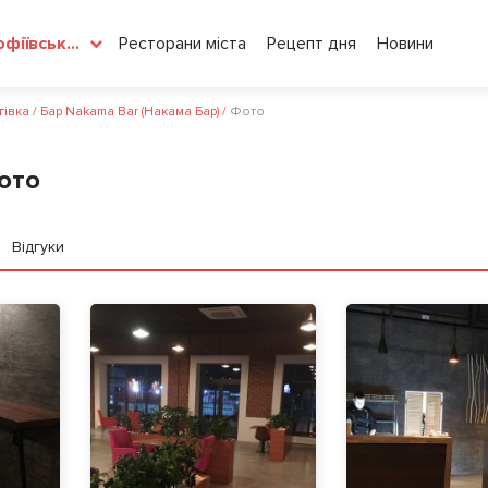
Ресторани міста
Рецепт дня
Новини
Софіївська Борщагівка
гівка
/
Бар Nakama Bar (Накама Бар)
/
Фото
ото
Відгуки