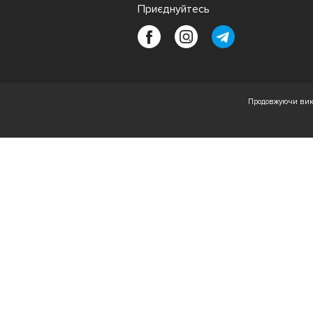
Приєднуйтесь
Продовжуючи вико