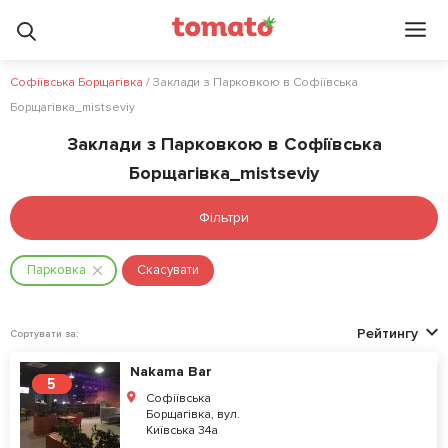
Софіївська Борщагівка
/
Заклади з Парковкою в Софіївська
Борщагівка_mistseviy
Заклади з Парковкою в Софіївська
Борщагівка_mistseviy
Фільтри
Парковка
Скасувати
Рейтингу
Сортувати за:
Nakama Bar
5
Софіївська
Борщагівка, вул.
Київська 34а