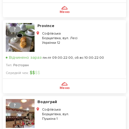
Меню
Province
?
Софіївська
Борщагівка, вул. Лесі
Українки 12
Відчинено зараз
пн-пт 09:00-22:00, сб-вс 10:00-22:00
Тип:
Ресторан
$
$
$
$
Середній чек:
Меню
Водограй
?
Софіївська
Борщагівка, вул.
Пушкіна 1