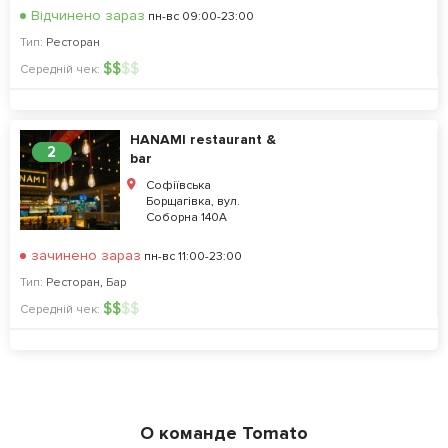
Відчинено зараз
пн-вс 09:00-23:00
Тип:
Ресторан
$
$
$
$
Середній чек:
HANAMI restaurant &
2
bar
Софіївська
Борщагівка, вул.
Соборна 140А
зачинено зараз
пн-вс 11:00-23:00
Тип:
Ресторан
,
Бар
$
$
$
$
Середній чек:
О команде Tomato