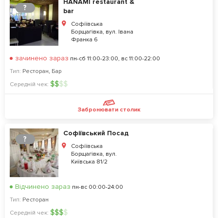
HANAMI restaurant &
?
bar
Софіївська
Борщагівка, вул. Івана
Франка 6
зачинено зараз
пн-сб 11:00-23:00, вс 11:00-22:00
Тип:
Ресторан
,
Бар
$
$
$
$
Середній чек:
Забронювати столик
Софіївський Посад
?
Софіївська
Борщагівка, вул.
Київська 81/2
Відчинено зараз
пн-вс 00:00-24:00
Тип:
Ресторан
$
$
$
$
Середній чек: