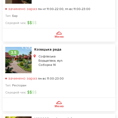
зачинено зараз
пн-чт 11:00-22:00, пт-вс 11:00-23:00
Тип:
Бар
$
$
$
$
Середній чек:
Меню
Козацька рада
3.5
Софіївська
Борщагівка, вул.
Соборна 14
зачинено зараз
пн-вс 11:00-23:00
Тип:
Ресторан
$
$
$
$
Середній чек:
Меню