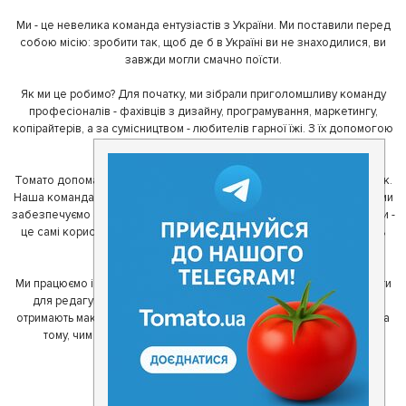
Ми - це невелика команда ентузіастів з України. Ми поставили перед
собою місію: зробити так, щоб де б в Україні ви не знаходилися, ви
завжди могли смачно поїсти.
Як ми це робимо? Для початку, ми зібрали приголомшливу команду
професіоналів - фахівців з дизайну, програмування, маркетингу,
копірайтерів, а за сумісництвом - любителів гарної їжі. З їх допомогою
ми створили Томато.
Томато допомагає своїм користувачам знайти цікаві місця неподалік.
Наша команда регулярно зв'язується з ресторанами - таким чином ми
забезпечуємо актуальність інформації. Друга частина нашої команди -
це самі користувачі, які діляться своїми враженнями і допомагають
один одному у виборі кращих місць.
Ми працюємо і з ресторанами. Для них ми надаємо зручні інструменти
для редагування інформації про себе - в результаті відвідувачі
отримають максимум інформації, а ресторан зможе зосередитися на
тому, чим він любить займатися більше всього - смачній їжі.