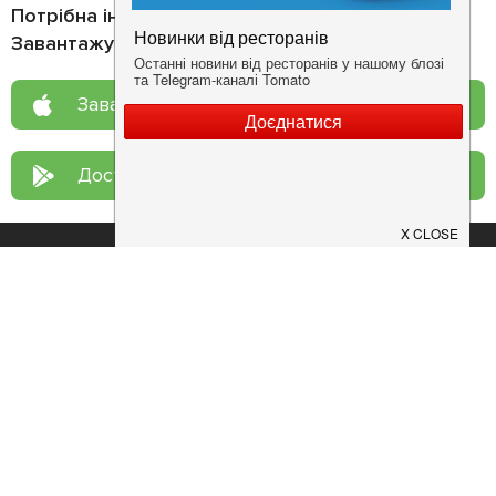
Потрібна інформація про заклад?
Завантажуйте додаток!
Завантажте у
App Store
Доступно у
Google Play
Про нас
Рецепт дня
Ресторанам
Новини
Контакти
Анонси
Куди піти
Здоров'я
Лайфхак
Мобільний додаток
Конфіденційність
Умови