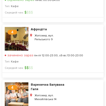
пн-вс 00:00-24:00
Тип:
Кафе
$
$
$
$
Середній чек:
Афродіта
4
Житомир, вул.
Рильського 9
зачинено зараз
пн-пт 12:00-23:00, сб-вс 13:00-23:00
Тип:
Кафе
$
$
$
$
Середній чек:
Варенична Балувана
4
Галя
Житомир, вул.
Михайлівська 14