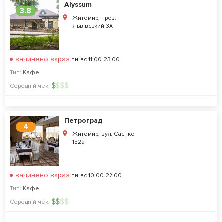
Alyssum
3.8
Житомир, пров.
Львівський 3А
зачинено зараз
пн-вс 11:00-23:00
Тип:
Кафе
$
$
$
$
Середній чек:
Петроград
4
Житомир, вул. Саєнко
152а
зачинено зараз
пн-вс 10:00-22:00
Тип:
Кафе
$
$
$
$
Середній чек: