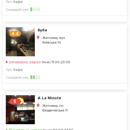
Тип:
Кафе
$
$
$
$
Середній чек:
Буба
4.4
Житомир, вул.
Київська 10
зачинено зараз
пн-вс 11:00-23:00
Тип:
Кафе
$
$
$
$
Середній чек:
A La Minute
5
Житомир, пл.
Бердичівська 11
Відчинено зараз