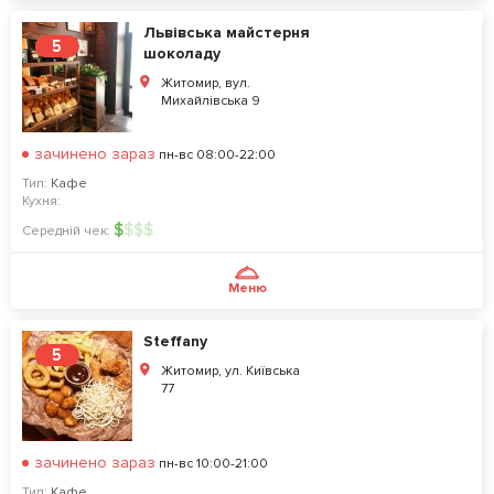
Львівська майстерня
5
шоколаду
Житомир, вул.
Михайлівська 9
зачинено зараз
пн-вс 08:00-22:00
Тип:
Кафе
Кухня:
$
$
$
$
Середній чек:
Меню
Steffany
5
Житомир, ул. Київська
77
зачинено зараз
пн-вс 10:00-21:00
Тип:
Кафе