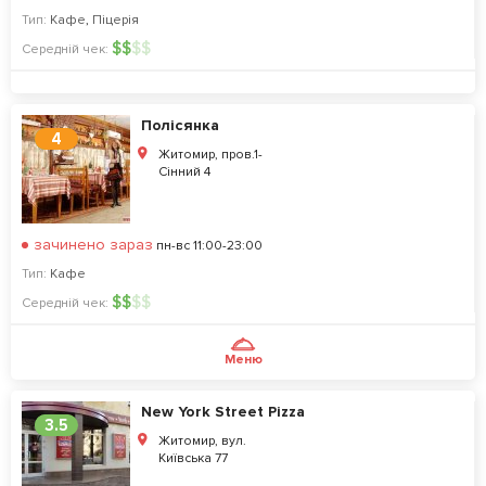
Тип:
Кафе
,
Піцерія
$
$
$
$
Середній чек:
Полісянка
4
Житомир, пров.1-
Сінний 4
зачинено зараз
пн-вс 11:00-23:00
Тип:
Кафе
$
$
$
$
Середній чек:
Меню
New York Street Pizza
3.5
Житомир, вул.
Київська 77