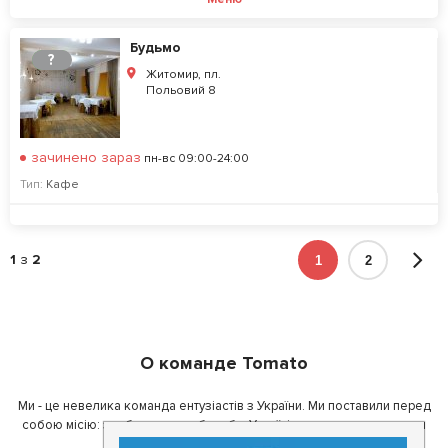
Будьмо
?
Житомир, пл.
Польовий 8
зачинено зараз
пн-вс 09:00-24:00
Тип:
Кафе
1
з
2
1
2
О команде Tomato
Ми - це невелика команда ентузіастів з України. Ми поставили перед
собою місію: зробити так, щоб де б в Україні ви не знаходилися, ви
завжди могли смачно поїсти.