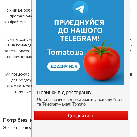
Як ми це робимо? Для початку, ми зібрали приголомшливу команду
професіоналів - фахівців з дизайну, програмування, маркетингу,
копірайтерів, а за сумісництвом - любителів гарної їжі. З їх допомогою
ми створили Томато.
Томато допомагає своїм користувачам знайти цікаві місця неподалік.
Наша команда регулярно зв'язується з ресторанами - таким чином ми
забезпечуємо актуальність інформації. Друга частина нашої команди -
це самі користувачі, які діляться своїми враженнями і допомагають
один одному у виборі кращих місць.
Ми працюємо і з ресторанами. Для них ми надаємо зручні інструменти
для редагування інформації про себе - в результаті відвідувачі
отримають максимум інформації, а ресторан зможе зосередитися на
тому, чим він любить займатися більше всього - смачній їжі.
Потрібна інформація про заклад?
Завантажуйте додаток!