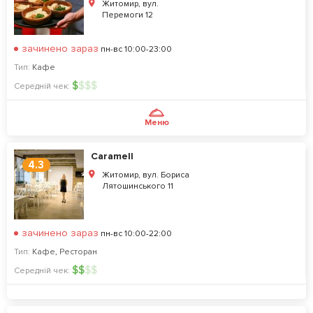
Житомир, вул.
Перемоги 12
зачинено зараз
пн-вс 10:00-23:00
Тип:
Кафе
$
$
$
$
Середній чек:
Меню
Caramell
4.3
Житомир, вул. Бориса
Лятошинського 11
зачинено зараз
пн-вс 10:00-22:00
Тип:
Кафе
,
Ресторан
$
$
$
$
Середній чек: