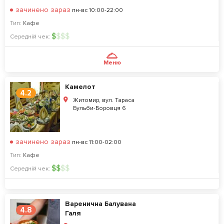
зачинено зараз
пн-вс 10:00-22:00
Тип:
Кафе
$
$
$
$
Середній чек:
Меню
Камелот
4.2
Житомир, вул. Тараса
Бульби-Боровця 6
зачинено зараз
пн-вс 11:00-02:00
Тип:
Кафе
$
$
$
$
Середній чек:
Варенична Балувана
4.8
Галя