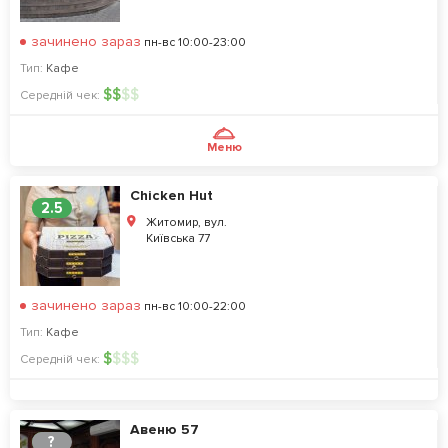
зачинено зараз
пн-вс 10:00-23:00
Тип:
Кафе
$
$
$
$
Середній чек:
Меню
Chicken Hut
2.5
Житомир, вул.
Київська 77
зачинено зараз
пн-вс 10:00-22:00
Тип:
Кафе
$
$
$
$
Середній чек:
Авеню 57
?