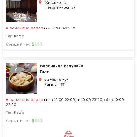
Житомир, пр.
Незалежності 57
зачинено зараз
пн-вс 10:00-23:00
Тип:
Кафе
$
$
$
$
Середній чек:
Варенична Балувана
?
Галя
Житомир, вул.
Київська 77
зачинено зараз
пн-чт 10:00-22:00, пт 10:00-23:00, сб-вс 10:00-
22:00
Тип:
Кафе
$
$
$
$
Середній чек:
Меню