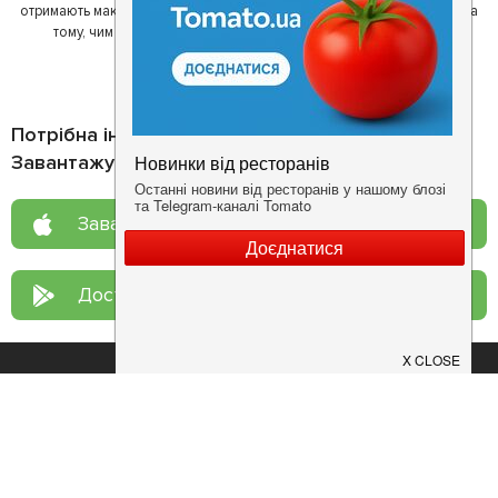
отримають максимум інформації, а ресторан зможе зосередитися на
тому, чим він любить займатися більше всього - смачній їжі.
Потрібна інформація про заклад?
Завантажуйте додаток!
Завантажте у
App Store
Доступно у
Google Play
Про нас
Рецепт дня
Ресторанам
Новини
Контакти
Анонси