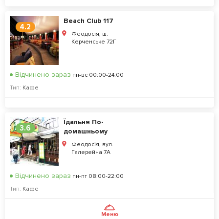
Beach Club 117
4.2
Феодосія, ш.
Керченське 72Г
Відчинено зараз
пн-вс 00:00-24:00
Тип:
Кафе
Їдальня По-
3.6
домашньому
Феодосія, вул.
Галерейна 7А
Відчинено зараз
пн-пт 08:00-22:00
Тип:
Кафе
Меню