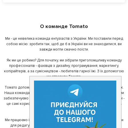
О команде Tomato
Ми - це невелика команда ентузіастів з України. Ми поставили перед
собою місію: зробити так, щоб де б в Україні ви не знаходилися, ви
завжди могли смачно поїсти.
Як ми це робимо? Для початку, ми зібрали приголомшливу команду
професіоналів - фахівців з дизайну, програмування, маркетингу,
копірайтерів, а за сумісництвом - любителів гарної їжі. З їх допомогою
ми створили Томато.
Томато допомагає своїм користувачам знайти цікаві місця неподалік.
Наша команда регулярно зв'язується з ресторанами - таким чином ми
забезпечуємо актуальність інформації. Друга частина нашої команди -
це самі користувачі, які діляться своїми враженнями і допомагають
один одному у виборі кращих місць.
Ми працюємо і з ресторанами. Для них ми надаємо зручні інструменти
для редагування інформації про себе - в результаті відвідувачі