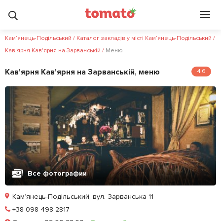
Кам’янець-Подільський
/
Каталог закладів у місті Кам’янець-Подільський
/
Кав'ярня Кав'ярня на Зарванській
/
Меню
Кав'ярня Кав'ярня на Зарванській, меню
4.6
Все фотографии
Кам’янець-Подільський, вул. Зарванська 11
Позвонить
+38 098 498 2817