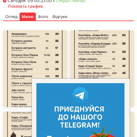
Сегодня
:
09:00-23:00
Открыт сейчас
Залишити відгук
У закладки
Показать график
Огляд
Меню
Фото
Відгуки