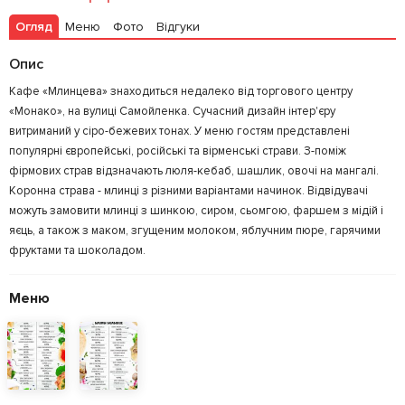
Огляд
Меню
Фото
Відгуки
Опис
Кафе «Млинцева» знаходиться недалеко від торгового центру
«Монако», на вулиці Самойленка. Сучасний дизайн інтер'єру
витриманий у сіро-бежевих тонах. У меню гостям представлені
популярні європейські, російські та вірменські страви. З-поміж
фірмових страв відзначають люля-кебаб, шашлик, овочі на мангалі.
Коронна страва - млинці з різними варіантами начинок. Відвідувачі
можуть замовити млинці з шинкою, сиром, сьомгою, фаршем з мідій і
яєць, а також з маком, згущеним молоком, яблучним пюре, гарячими
фруктами та шоколадом.
Меню