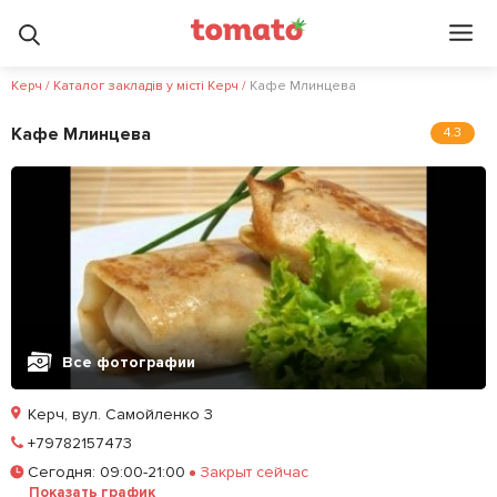
Керч
/
Каталог закладів у місті Керч
/
Кафе Млинцева
Кафе Млинцева
4.3
Все фотографии
Керч, вул. Самойленко 3
Позвонить
+79782157473
Сегодня
:
09:00-21:00
Закрыт сейчас
Залишити відгук
У закладки
Показать график