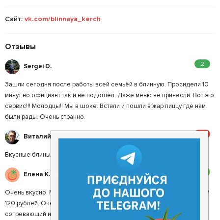
Сайт:
vk.com/blinnaya_kerch
Отзывы
2
Sergei D.
Зашли сегодня после работы всей семьёй в блинную. Просидели 10
минут но официант так и не подошёл. Даже меню не принесли. Вот это
сервис!!! Молодцы!! Мы в шоке. Встали и пошли в жар пиццу где нам
были рады. Очень странно.
5
Виталий З.
Вкусные блины и вежливый персонал!
3
Елена К.
Очень вкусно. Много интересного Приемлемо по цене. Блин с икрой
120 рублей. Очень рекомендую облепиховый чай с имбирем -
согревающий и бодрящий. Но обслуживание!!! Прождав 15 минут, мы