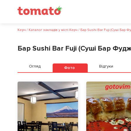
Керч
/
Каталог закладів у місті Керч
/
Бар Sushi Bar Fuji (Суші Бар Фу
Бар Sushi Bar Fuji (Суші Бар Фудж
Огляд
Відгуки
Фото