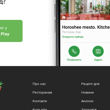
д?
но у
 Play
Про нас
Рецепт дня
Ресторанам
Новини
Контакти
Анонси
Куди піти
Здоров'я