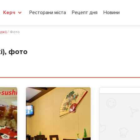
Ресторани міста
Рецепт дня
Новини
Керч
джі)
/
Фото
і), фото