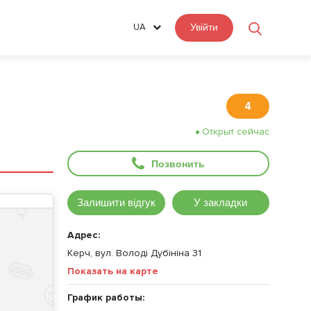
UA
Увійти
4
Открыт сейчас
Позвонить
Залишити відгук
У закладки
Адрес:
Керч, вул. Володі Дубініна 31
Показать на карте
График работы: