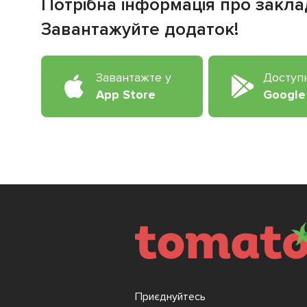
Потрібна інформація про закла
Завантажуйте додаток!
Завантажте у
Доступ
App Store
Google
Приєднуйтесь