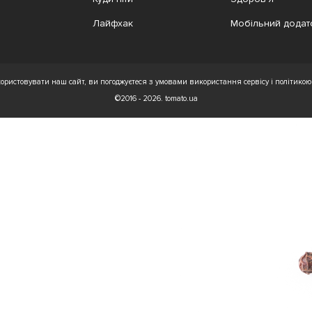
Лайфхак
Мобільний додат
ристовувати наш сайт, ви погоджуєтеся з умовами використання сервісу і політикою 
©2016 - 2026. tomato.ua