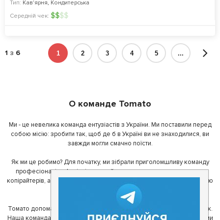
Тип:
Кав'ярня
,
Кондитерська
$
$
$
$
Середній чек:
1
з
6
1
2
3
4
5
...
О команде Tomato
Ми - це невелика команда ентузіастів з України. Ми поставили перед
собою місію: зробити так, щоб де б в Україні ви не знаходилися, ви
завжди могли смачно поїсти.
Як ми це робимо? Для початку, ми зібрали приголомшливу команду
професіоналів - фахівців з дизайну, програмування, маркетингу,
копірайтерів, а за сумісництвом - любителів гарної їжі. З їх допомогою
ми створили Томато.
Томато допомагає своїм користувачам знайти цікаві місця неподалік.
Наша команда регулярно зв'язується з ресторанами - таким чином ми