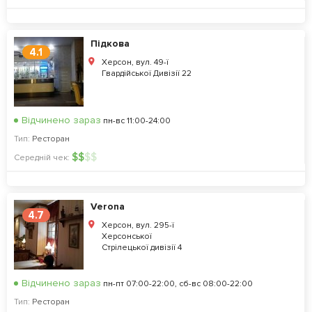
Підкова
4.1
Херсон, вул. 49-ї
Гвардійської Дивізії 22
Відчинено зараз
пн-вс 11:00-24:00
Тип:
Ресторан
$
$
$
$
Середній чек:
Verona
4.7
Херсон, вул. 295-ї
Херсонської
Стрілецької дивізії 4
Відчинено зараз
пн-пт 07:00-22:00, сб-вс 08:00-22:00
Тип:
Ресторан