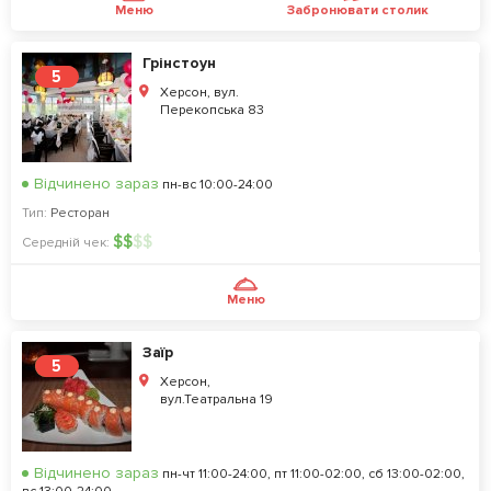
Меню
Забронювати столик
Грінстоун
5
Херсон, вул.
Перекопська 83
Відчинено зараз
пн-вс 10:00-24:00
Тип:
Ресторан
$
$
$
$
Середній чек:
Меню
Заїр
5
Херсон,
вул.Театральна 19
Відчинено зараз
пн-чт 11:00-24:00, пт 11:00-02:00, сб 13:00-02:00,