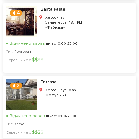
Basta Pasta
4.4
Херсон, вул.
Залаегерсег 18, ТРЦ
«Фабрика»
Відчинено зараз
пн-вс 10:00-23:00
Тип:
Ресторан
$
$
$
$
Середній чек:
Terrasa
4.2
Херсон, вул. Марії
Фортус 263
Відчинено зараз
пн-вс 10:00-23:00
Тип:
Кафе
$
$
$
$
Середній чек: