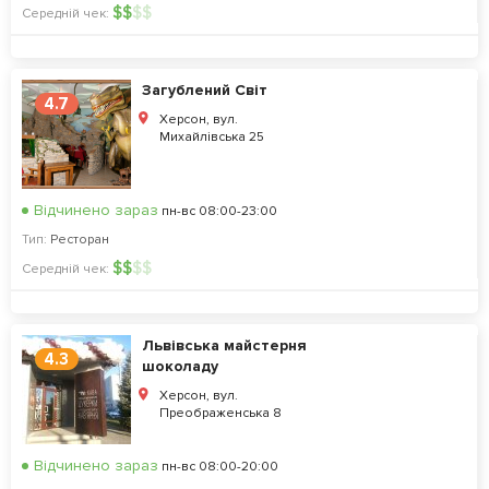
$
$
$
$
Середній чек:
Загублений Світ
4.7
Херсон, вул.
Михайлівська 25
Відчинено зараз
пн-вс 08:00-23:00
Тип:
Ресторан
$
$
$
$
Середній чек:
Львівська майстерня
4.3
шоколаду
Херсон, вул.
Преображенська 8
Відчинено зараз
пн-вс 08:00-20:00