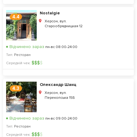
Nostalgie
4.4
Херсон, вул.
Старообрядницкая 12
Відчинено зараз
пн-вс 08:00-24:00
Тип:
Ресторан
$
$
$
$
Середній чек:
Олександр Шанц
4.3
Херсон, вул.
Перекопська 15Б
Відчинено зараз
пн-вс 09:00-24:00
Тип:
Ресторан
$
$
$
$
Середній чек: