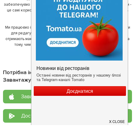
забезпечуємо актуальність інформації. Друга частина нашої команди -
це самі користувачі, які діляться своїми враженнями і допомагають
один одному у виборі кращих місць.
Ми працюємо і з ресторанами. Для них ми надаємо зручні інструменти
для редагування інформації про себе - в результаті відвідувачі
отримають максимум інформації, а ресторан зможе зосередитися на
тому, чим він любить займатися більше всього - смачній їжі.
Потрібна інформація про заклад?
Завантажуйте додаток!
Завантажте у
App Store
Доступно у
Google Play