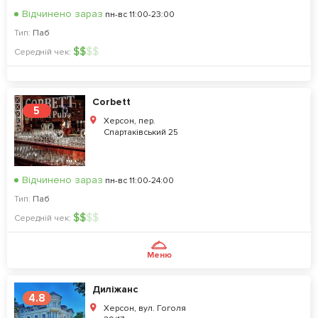
Відчинено зараз
пн-вс 11:00-23:00
Тип:
Паб
$
$
$
$
Середній чек:
Corbett
5
Херсон, пер.
Спартаківський 25
Відчинено зараз
пн-вс 11:00-24:00
Тип:
Паб
$
$
$
$
Середній чек:
Меню
Диліжанс
4.8
Херсон, вул. Гоголя