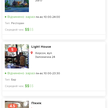
39/17
Відчинено зараз
пн-вс 10:00-24:00
Тип:
Ресторан
$
$
$
$
Середній чек:
Light House
5
Херсон, вул.
Залізнична 24
Відчинено зараз
пн-вс 10:00-23:30
Тип:
Бар
$
$
$
$
Середній чек:
Пікнік
4.5