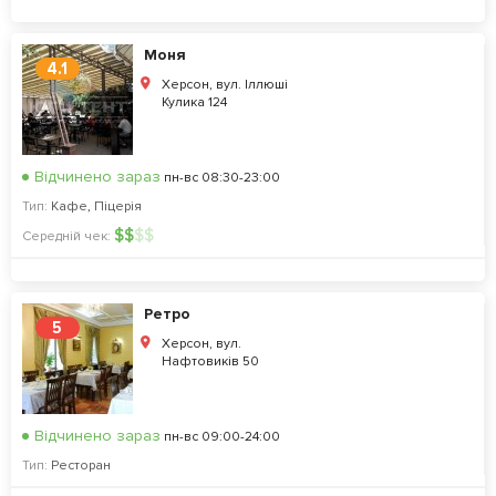
Моня
4.1
Херсон, вул. Іллюші
Кулика 124
Відчинено зараз
пн-вс 08:30-23:00
Тип:
Кафе
,
Піцерія
$
$
$
$
Середній чек:
Ретро
5
Херсон, вул.
Нафтовиків 50
Відчинено зараз
пн-вс 09:00-24:00
Тип:
Ресторан