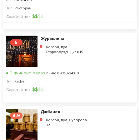
вс 13:00-24:00
Тип:
Ресторан
$
$
$
$
Середній чек:
Журавлина
5
Херсон, вул.
Старообрядніцкая 19
Відчинено зараз
пн-вс 09:00-24:00
Тип:
Кафе
$
$
$
$
Середній чек:
Джбанек
4.9
Херсон, вул. Суворова
32