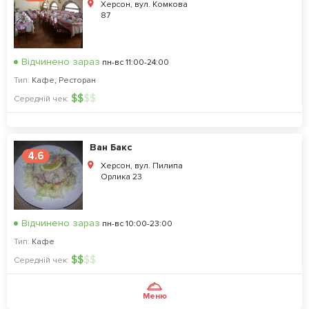
Херсон, вул. Комкова
87
Відчинено зараз
пн-вс 11:00-24:00
Тип:
Кафе
,
Ресторан
$
$
$
$
Середній чек:
Ван Бакс
4.6
Херсон, вул. Пилипа
Орлика 23
Відчинено зараз
пн-вс 10:00-23:00
Тип:
Кафе
$
$
$
$
Середній чек:
Меню