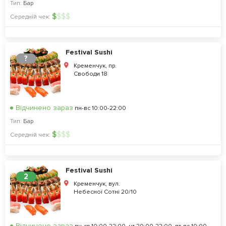
Тип:
Бар
$
$
$
$
Середній чек:
Festival Sushi
?
Кременчук, пр.
Свободи 18
Відчинено зараз
пн-вс 10:00-22:00
Тип:
Бар
$
$
$
$
Середній чек:
Festival Sushi
2
Кременчук, вул.
Небесної Сотні 20/10
Відчинено зараз