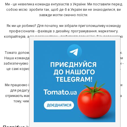
Ми - це невелика команда ентузіастів з України. Ми поставили перед
собою місію: зробити так, щоб де б в Україні ви не знаходилися, ви
завжди могли смачно поїсти.
Як ми це робимо? Для початку, ми зібрали приголомшливу команду
професіоналів - фахівців з дизайну, програмування, маркетингу,
копірайтерів, а за сумісництвом - любителів гарної їжі. З їх допомогою
ми створили Томато.
Томато допомагає своїм користувачам знайти цікаві місця неподалік.
Наша команда регулярно зв'язується з ресторанами - таким чином ми
забезпечуємо актуальність інформації. Друга частина нашої команди -
це самі користувачі, які діляться своїми враженнями і допомагають
один одному у виборі кращих місць.
Ми працюємо і з ресторанами. Для них ми надаємо зручні інструменти
для редагування інформації про себе - в результаті відвідувачі
отримають максимум інформації, а ресторан зможе зосередитися на
тому, чим він любить займатися більше всього - смачній їжі.