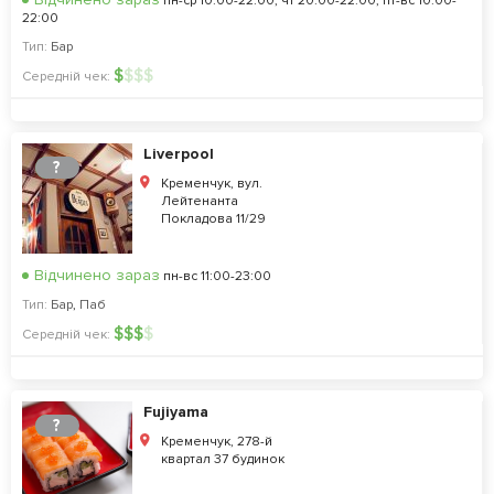
пн-ср 10:00-22:00, чт 20:00-22:00, пт-вс 10:00-
22:00
Тип:
Бар
$
$
$
$
Середній чек:
Liverpool
?
Кременчук, вул.
Лейтенанта
Покладова 11/29
Відчинено зараз
пн-вс 11:00-23:00
Тип:
Бар
,
Паб
$
$
$
$
Середній чек:
Fujiyama
?
Кременчук, 278-й
квартал 37 будинок