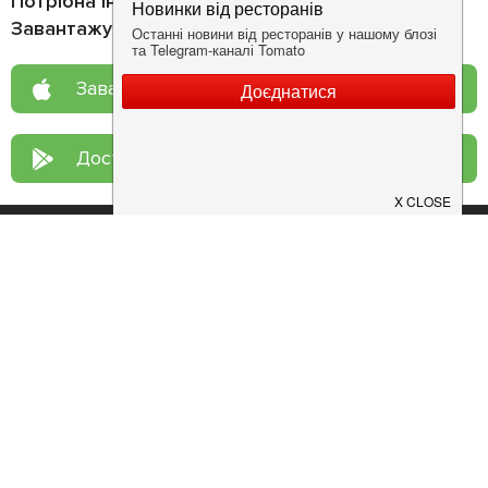
Потрібна інформація про заклад?
Завантажуйте додаток!
Завантажте у
App Store
Доступно у
Google Play
Про нас
Рецепт дня
Ресторанам
Новини
Контакти
Анонси
Куди піти
Здоров'я
Лайфхак
Мобільний додаток
Конфіденційність
Умови