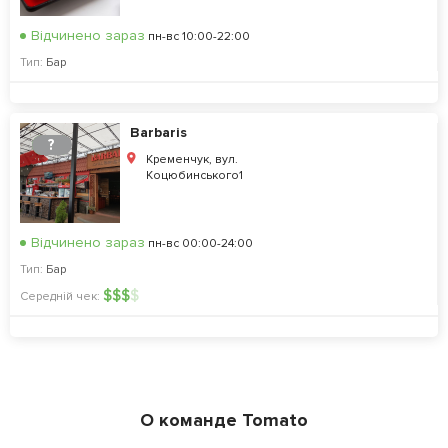
Відчинено зараз
пн-вс 10:00-22:00
Тип:
Бар
Barbaris
?
Кременчук, вул.
Коцюбинського1
Відчинено зараз
пн-вс 00:00-24:00
Тип:
Бар
$
$
$
$
Середній чек:
О команде Tomato