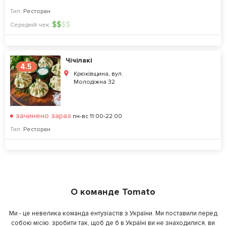
Тип:
Ресторан
$
$
$
$
Середній чек:
Чiчiлакi
4.5
Крюківщина, вул.
Молодіжна 32
зачинено зараз
пн-вс 11:00-22:00
Тип:
Ресторан
О команде Tomato
Ми - це невелика команда ентузіастів з України. Ми поставили перед
собою місію: зробити так, щоб де б в Україні ви не знаходилися, ви