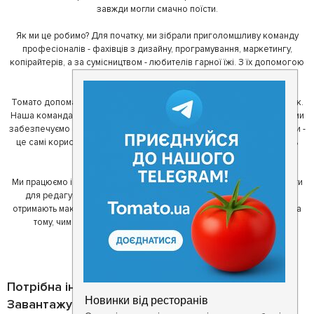
завжди могли смачно поїсти.
Як ми це робимо? Для початку, ми зібрали приголомшливу команду
професіоналів - фахівців з дизайну, програмування, маркетингу,
копірайтерів, а за сумісництвом - любителів гарної їжі. З їх допомогою
ми створили Томато.
Томато допомагає своїм користувачам знайти цікаві місця неподалік.
Наша команда регулярно зв'язується з ресторанами - таким чином ми
забезпечуємо актуальність інформації. Друга частина нашої команди -
це самі користувачі, які діляться своїми враженнями і допомагають
один одному у виборі кращих місць.
Ми працюємо і з ресторанами. Для них ми надаємо зручні інструменти
для редагування інформації про себе - в результаті відвідувачі
отримають максимум інформації, а ресторан зможе зосередитися на
тому, чим він любить займатися більше всього - смачній їжі.
Потрібна інформація про заклад?
Завантажуйте додаток!