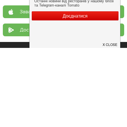
Завантажте у
App Store
Доступно у
Google Play
Про нас
Рецепт дня
Ресторанам
Новини
Контакти
Анонси
Куди піти
Здоров'я
Лайфхак
Мобільний додаток
Конфіденційність
Умови
Додати заклад