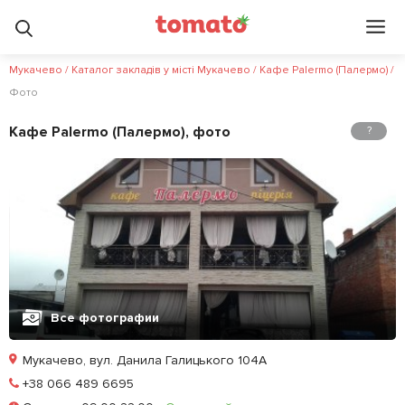
Мукачево
/
Каталог закладів у місті Мукачево
/
Кафе Palermo (Палермо)
/
Фото
Кафе Palermo (Палермо), фото
?
Все фотографии
Мукачево, вул. Данила Галицького 104А
Позвонить
+38 066 489 6695