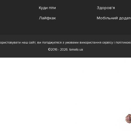
Куди піти
Здоров'я
Лайфхак
Мобільний додат
ристовувати наш сайт, ви погоджуєтеся з умовами використання сервісу і політикою 
©2016 - 2026. tomato.ua