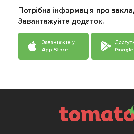
Потрібна інформація про закла
Завантажуйте додаток!
Завантажте у
Доступ
App Store
Google