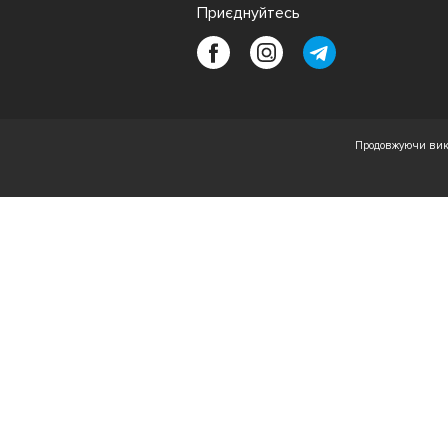
Приєднуйтесь
Продовжуючи вико