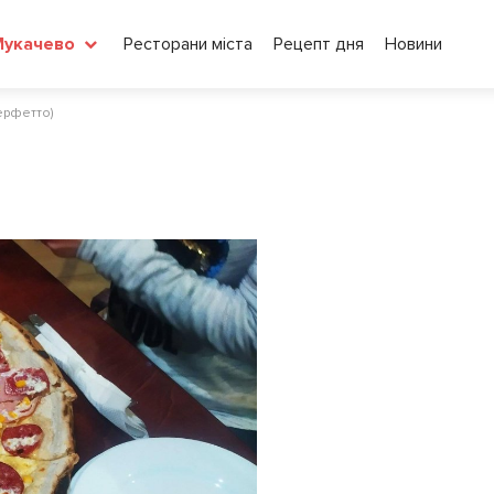
Ресторани міста
Рецепт дня
Новини
Мукачево
Перфетто)