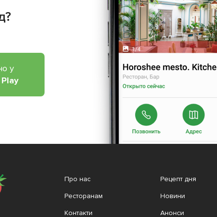
д?
но у
 Play
Про нас
Рецепт дня
Ресторанам
Новини
Контакти
Анонси