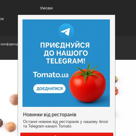
Умови
ок
конфіденційності.