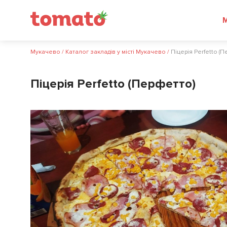
Мукачево
/
Каталог закладів у місті Мукачево
/
Піцерія Perfetto (
Піцерія Perfetto (Перфетто)