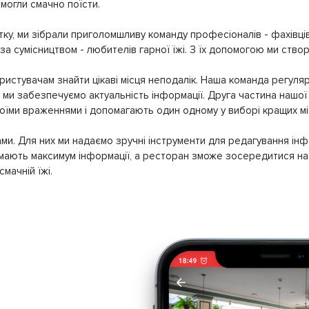
могли смачно поїсти.
ку, ми зібрали приголомшливу команду професіоналів - фахівців
 за сумісництвом - любителів гарної їжі. З їх допомогою ми ство
истувачам знайти цікаві місця неподалік. Наша команда регуляр
ми забезпечуємо актуальність інформації. Друга частина нашої 
своїми враженнями і допомагають один одному у виборі кращих мі
ми. Для них ми надаємо зручні інструменти для редагування інф
имають максимум інформації, а ресторан зможе зосередитися на 
мачній їжі.