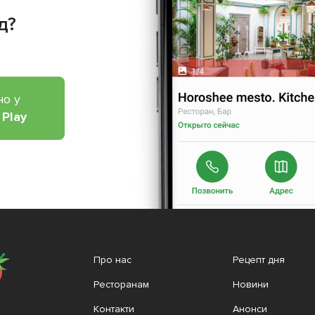
д?
но у
 Play
Про нас
Рецепт дня
Ресторанам
Новини
Контакти
Анонси