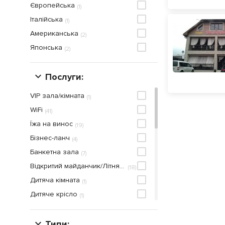
Європейська
(
1
)
Італійська
(
1
)
Американська
(
2
)
Японська
(
2
)
Послуги:
VIP зала/кімната
(
1
)
WiFi
(
41
)
Їжа на винос
(
19
)
Бiзнес-ланч
(
4
)
Банкетна зала
(
7
)
Відкритий майданчик/Літня тераса
(
18
)
Дитяча кiмната
(
1
)
Дитяче крісло
(
1
)
Дитяче меню
(
1
)
Дитячий куточок
Типи:
(
1
)