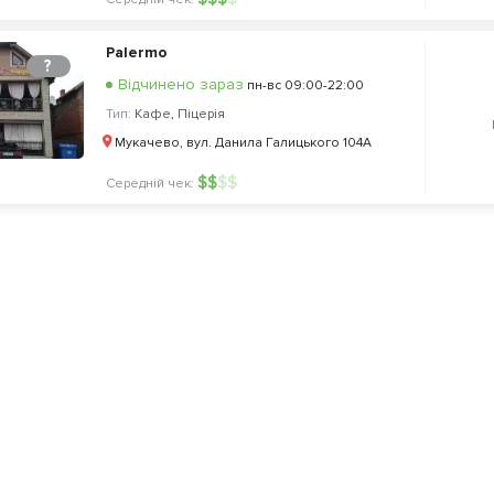
Palermo
?
Відчинено зараз
пн-вс 09:00-22:00
Тип:
Кафе
,
Піцерія
Мукачево, вул. Данила Галицького 104А
$
$
$
$
Середній чек: