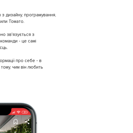
 з дизайну, програмування,
рили Томато.
но зв'язується з
команди - це самі
сць.
ормації про себе - в
тому, чим він любить