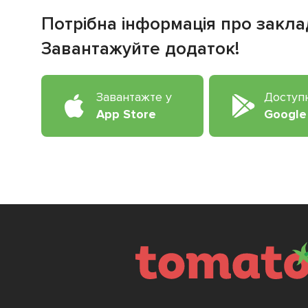
Потрібна інформація про закла
Завантажуйте додаток!
Завантажте у
Доступ
App Store
Google