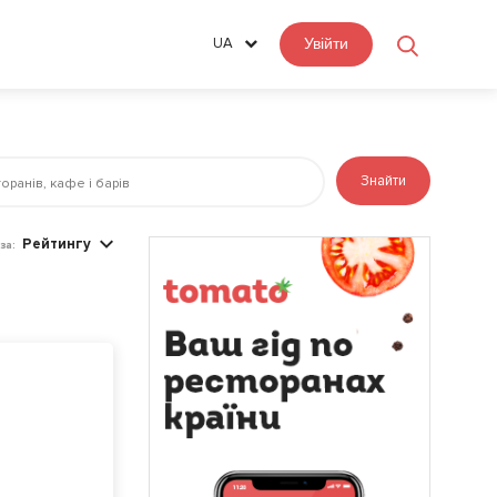
UA
Увійти
Знайти
Рейтингу
за: