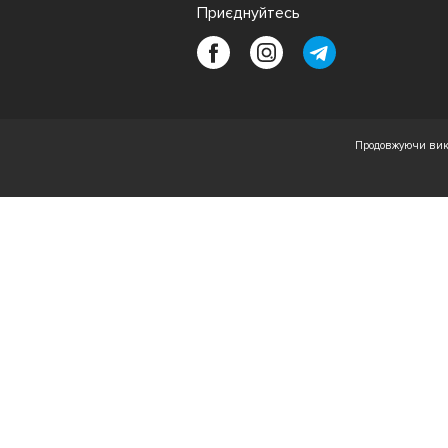
Приєднуйтесь
Продовжуючи вико