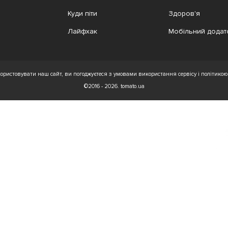
Куди піти
Здоров'я
Лайфхак
Мобільний додат
ристовувати наш сайт, ви погоджуєтеся з умовами використання сервісу і політикою 
©2016 - 2026. tomato.ua