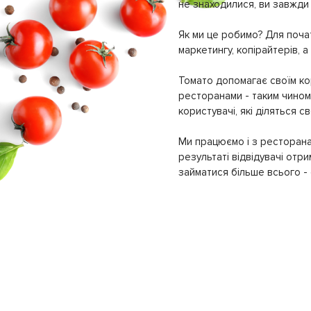
не знаходилися, ви завжди 
Як ми це робимо? Для почат
маркетингу, копірайтерів, а
Томато допомагає своїм кор
ресторанами - таким чином 
користувачі, які діляться 
Ми працюємо і з ресторана
результаті відвідувачі отр
займатися більше всього - с