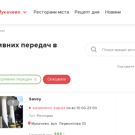
Ресторани міста
Рецепт дня
Новини
Мукачево
еві
ивних передач в
Сортувати 
ортивних передач
Скасувати
Savoy
?
зачинено зараз
пн-вс 10:00-23:00
Тип:
Ресторан
Мукачево, вул. Лермонтова 33
$
$
$
$
Середній чек: