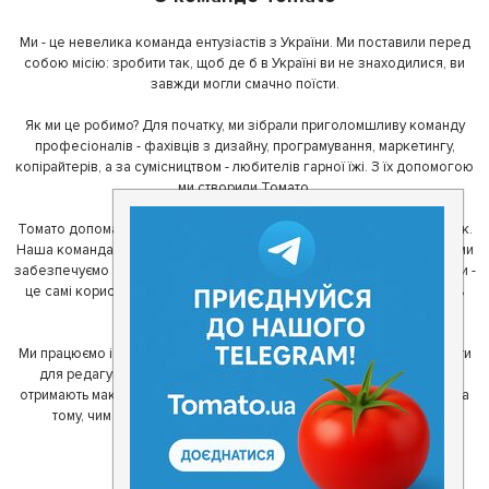
Ми - це невелика команда ентузіастів з України. Ми поставили перед
собою місію: зробити так, щоб де б в Україні ви не знаходилися, ви
завжди могли смачно поїсти.
Як ми це робимо? Для початку, ми зібрали приголомшливу команду
професіоналів - фахівців з дизайну, програмування, маркетингу,
копірайтерів, а за сумісництвом - любителів гарної їжі. З їх допомогою
ми створили Томато.
Томато допомагає своїм користувачам знайти цікаві місця неподалік.
Наша команда регулярно зв'язується з ресторанами - таким чином ми
забезпечуємо актуальність інформації. Друга частина нашої команди -
це самі користувачі, які діляться своїми враженнями і допомагають
один одному у виборі кращих місць.
Ми працюємо і з ресторанами. Для них ми надаємо зручні інструменти
для редагування інформації про себе - в результаті відвідувачі
отримають максимум інформації, а ресторан зможе зосередитися на
тому, чим він любить займатися більше всього - смачній їжі.