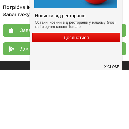
Потрібна інформація про заклад?
Завантажуйте додаток!
Завантажте у
App Store
Доступно у
Google Play
Про нас
Рецепт дня
Ресторанам
Новини
Контакти
Анонси
Куди піти
Здоров'я
Лайфхак
Мобільний додаток