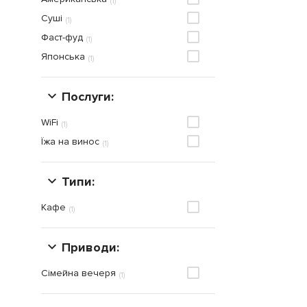
(
1
)
Суші
(
1
)
Фаст-фуд
(
1
)
Японська
(
1
)
Послуги:
WiFi
(
1
)
Їжа на винос
(
1
)
Типи:
Кафе
(
1
)
Приводи:
Сімейна вечеря
(
1
)