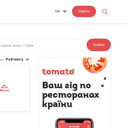
UA
Увійти
Знайти
Рейтингу
за:
Меню