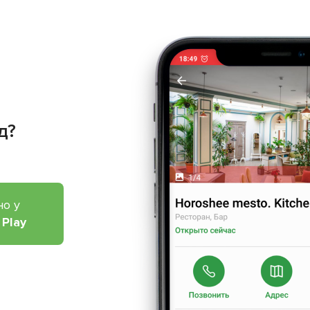
д?
но у
 Play