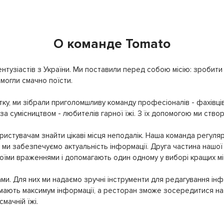
О команде Tomato
нтузіастів з України. Ми поставили перед собою місію: зробити т
могли смачно поїсти.
ку, ми зібрали приголомшливу команду професіоналів - фахівців
 за сумісництвом - любителів гарної їжі. З їх допомогою ми ство
истувачам знайти цікаві місця неподалік. Наша команда регуляр
ми забезпечуємо актуальність інформації. Друга частина нашої 
своїми враженнями і допомагають один одному у виборі кращих мі
ми. Для них ми надаємо зручні інструменти для редагування інф
имають максимум інформації, а ресторан зможе зосередитися на 
мачній їжі.