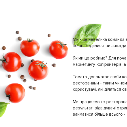
Ми - це невелика команда е
не знаходилися, ви завжди 
Як ми це робимо? Для почат
маркетингу, копірайтерів, а
Томато допомагає своїм кор
ресторанами - таким чином 
користувачі, які діляться 
Ми працюємо і з ресторана
результаті відвідувачі отр
займатися більше всього - с