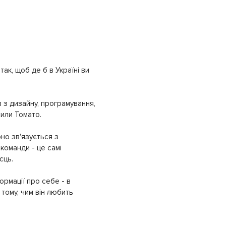
ак, щоб де б в Україні ви
 з дизайну, програмування,
рили Томато.
но зв'язується з
команди - це самі
сць.
ормації про себе - в
тому, чим він любить