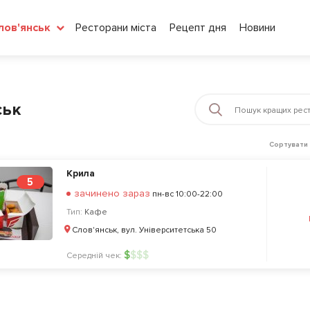
Ресторани міста
Рецепт дня
Новини
лов'янськ
ськ
Сортувати 
Крила
5
зачинено зараз
пн-вс 10:00-22:00
Тип:
Кафе
Слов'янськ, вул. Університетська 50
$
$
$
$
Середній чек: