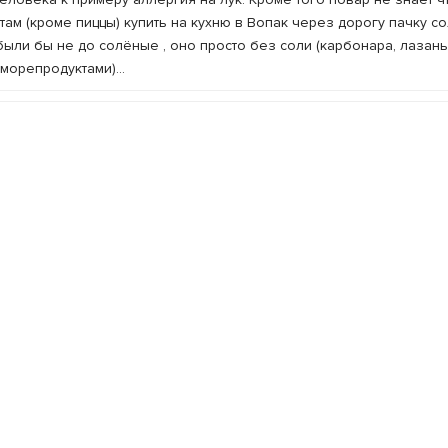
 там (кроме пиццы) купить на кухню в Вопак через дорогу пачку со
ыли бы не до солёные , оно просто без соли (карбонара, лазань
 морепродуктами)...
или запашну каву та ці неймовірні десертики піднімали настрій на
 парня-официанта(бармены) произвели наилучшее впечатление: вс
заказанному коньяку попросили шоколад, которого в меню нет (р
очь, а очень приятно!
атления только позитивные. - Пицца вкусная (брали Полло е фугн
нал вежливый. - Атмосфера очень классная, расслабляющая: тихо