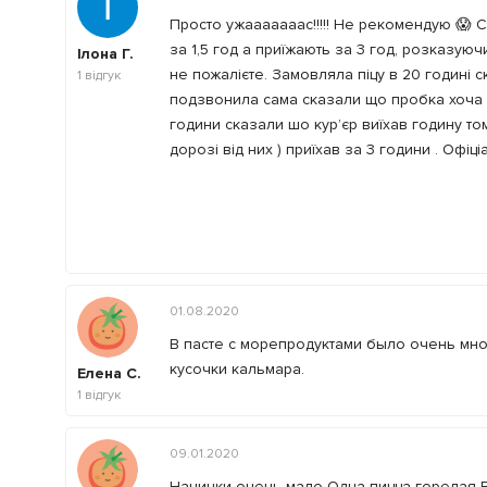
Просто ужааааааас!!!!! Не рекомендую 😱 Се
за 1,5 год а приїжають за 3 год, розказуюч
Ілона Г.
не пожалієте. Замовляла піцу в 20 годині с
1
відгук
подзвонила сама сказали що пробка хоча п
години сказали шо кур’єр виїхав годину том
дорозі від них ) приїхав за 3 години . Офіц
01.08.2020
В пасте с морепродуктами было очень мног
кусочки кальмара.
Елена С.
1
відгук
09.01.2020
Начинки очень мало Одна пицца горелая 