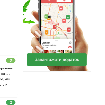
3
чарованы.
 заказ -
е, что
еть и
2