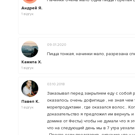
Андрей Я.
1
відгук
09.01.2020
Пицца тонкая, начинки мало, разрезана с
Камила Х.
1
відгук
03.10.2018
Заказывал перед закрытием еду с собой ри
оказалось очень дофигище , не зная чем т
Павел К.
морепродуктами , где оказался волос... Ко
1
відгук
доказательство я предложил им вернуть и
домике от Фесты) чтобы не думали что я э
что на следующий день мы в 7 утра уехали
. Просто если представить ситуацию что у 