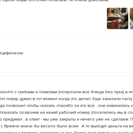
пецифически
зотто с грибами и томатами (попросили все блюда без лука) в и
от повар думал в тот момент когда это делал. Еще заказали пасту
гда позвонил чтобы сказать спасибо за это все , они извинились и
 показать позвонив на ихний рабочий номер (поселились мы в с
то придумал , в ответ - мы уже закрыты и ничего уже не сделаем.
 с Яремче иначе бы весело было всем . А то выходит деньги на в
человека к примеру аллергия на лук. Кроме того повар не знает ч