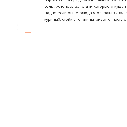
соль , хотелось за те дни которые я кушал
Ладно если бы те блюда что я заказывал б
куриный, стейк с телятины, ризотто, паста с
28.12.2016
Рекомендую Кафе Феста, тут ми смачно їли,п
деньочок))
Оксана К.
1
відгук
28.12.2016
Были 2 раза за время отдыха в Яремче. 2
улыбкой, с желанием помочь. Восторг) К 
Виталий В.
нашли несколько шоколадных конфет). Мел
1
відгук
21.12.2016
Были на выходных в данной пиццерии. Впеч
сытная. Очень быстро приготовили - Персо
Анатолий