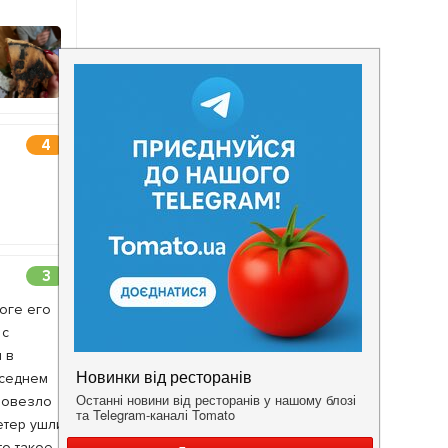
4
3
тоге его
 с
 в
оседнем
 Повезло
етер ушли
то такое