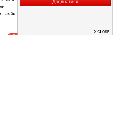
ли .
я, стейк
5
 цілий
5
егда с
ебята нам
5
и) и
,