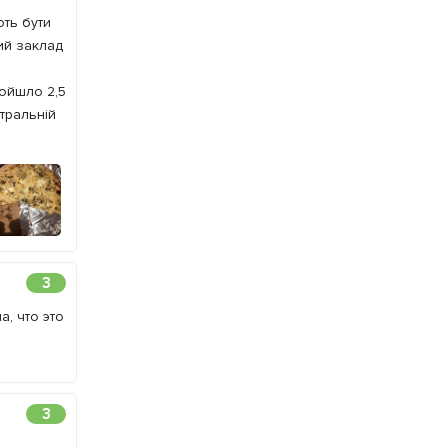
ють бути
ший заклад
ройшло 2,5
нтральній
3
, что это
3