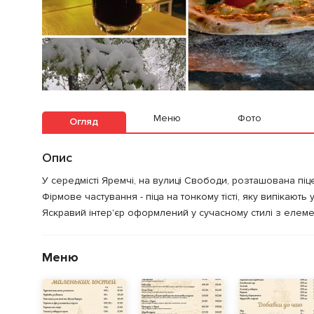
Меню
Фото
Огляд
Опис
У середмісті Яремчі, на вулиці Свободи, розташована піцер
Фірмове частування - піца на тонкому тісті, яку випікають
Яскравий інтер'єр оформлений у сучасному стилі з елеме
Меню