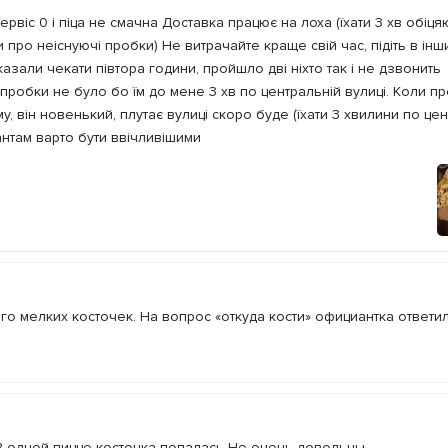
рвіс 0 і піца не смачна Доставка працює на лоха (їхати 3 хв обіця
и про неіснуючі пробки) Не витрачайте краще свій час, підіть в ін
казали чекати півтора години, пройшло дві ніхто так і не дзвонить
робки не було бо їм до мене 3 хв по центральній вулиці. Коли п
у, він новенький, плутає вулиці скоро буде (їхати 3 хвилини по це
іантам варто бути ввічливішими
о мелких косточек. На вопрос «откуда кости» официантка ответила
В одной пицце косточка попалась Не очень довольны