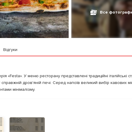
Все фотограф
Відгуки
ія «Festa». У меню ресторану представлені традиційні італійські с
 у справжній дров'яній печі. Серед напоїв великий вибір кавових мік
нтами мінімалізму.