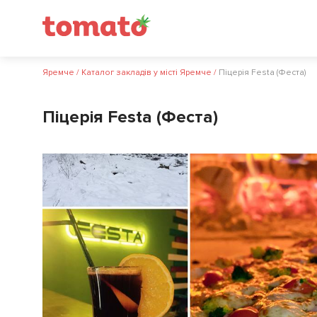
Яремче
/
Каталог закладів у місті Яремче
/
Піцерія Festa (Феста)
Піцерія Festa (Феста)