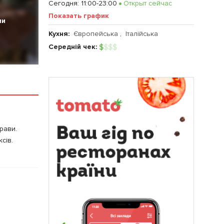
Сегодня
:
11:00-23:00
Открыт сейчас
Показать график
ии
Кухня:
Європейська
,
Італійська
Середній чек:
$
$
$
$
трави.
сів.