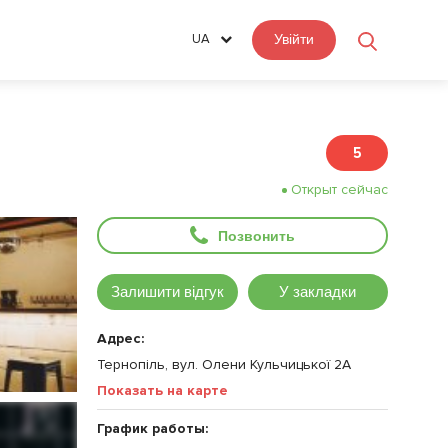
UA
Увійти
5
Открыт сейчас
Позвонить
Залишити відгук
У закладки
Адрес:
Тернопіль, вул. Олени Кульчицької 2А
Показать на карте
График работы: