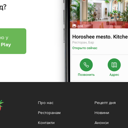
д?
но у
 Play
Про нас
Рецепт дня
Ресторанам
Новини
Контакти
Анонси