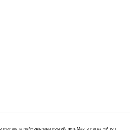
ою кухнею та неймовірними коктейлями, Марго негра мій топ