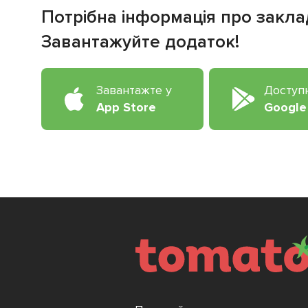
Потрібна інформація про закла
Завантажуйте додаток!
Завантажте у
Доступ
App Store
Google