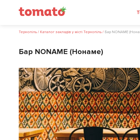
Т
Тернопіль
/
Каталог закладів у місті Тернопіль
/
Бар NONAME (Нона
Бар NONAME (Нонаме)