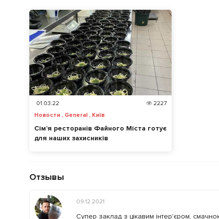
01.03.22
2227
Новости , General , Київ
Сім’я ресторанів Файного Міста готує
для наших захисників
Отзывы
09.12.2021
Супер заклад з цікавим інтер'єром, смачн