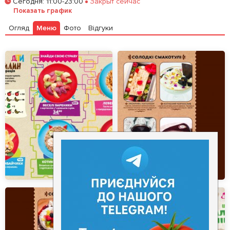
Сегодня
:
11:00-23:00
Закрыт сейчас
Залишити відгук
У закладки
Показать график
Огляд
Меню
Фото
Відгуки